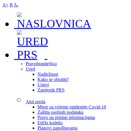
A+
R
A-
Pravobraniteljica
Ured
Nadležnost
Kako se obratiti?
Ustroj
Zamjenik PRS
Akti ureda
Mjere za vrijeme epidemije Covid-19
Zaštita osobnih podataka
Pravo na pristup informacijama
Etički kodeks
Planovi zapošljavanja