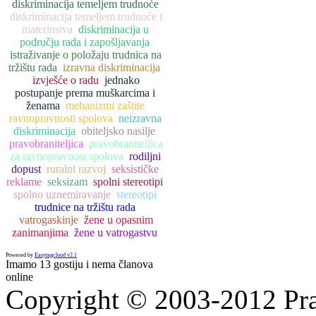
diskriminacija temeljem trudnoće
diskriminacija temeljem trudnoće i
materinstva
diskriminacija u
području rada i zapošljavanja
istraživanje o položaju trudnica na
tržištu rada
izravna diskriminacija
izvješće o radu
jednako
postupanje prema muškarcima i
ženama
mehanizmi zaštite
ravnopravnosti spolova
neizravna
diskriminacija
obiteljsko nasilje
pravobraniteljica
pravobraniteljica
za ravnopravnost spolova
rodiljni
dopust
ruralni razvoj
seksističke
reklame
seksizam
spolni stereotipi
spolno uznemiravanje
stereotipi
trudnice na tržištu rada
vatrogaskinje
žene u opasnim
zanimanjima
žene u vatrogastvu
Powered by
Easytagcloud v2.1
Imamo 13 gostiju i nema članova
online
Copyright © 2003-2012 Prav