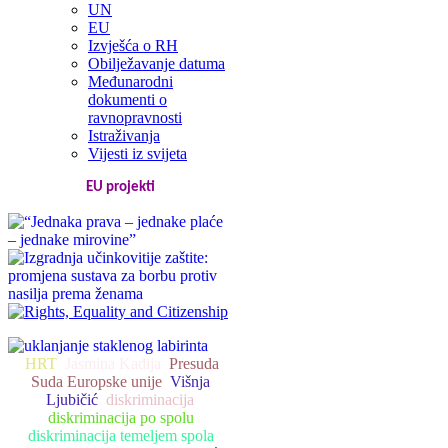
UN
EU
Izvješća o RH
Obilježavanje datuma
Međunarodni
dokumenti o
ravnopravnosti
Istraživanja
Vijesti iz svijeta
EU projekti
HRT
Jasmina Kadija
Presuda
Suda Europske unije
Višnja
Ljubičić
diskriminacija
diskriminacija po spolu
diskriminacija temeljem spola