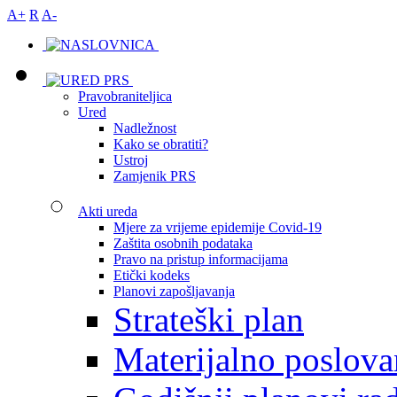
A+
R
A-
Pravobraniteljica
Ured
Nadležnost
Kako se obratiti?
Ustroj
Zamjenik PRS
Akti ureda
Mjere za vrijeme epidemije Covid-19
Zaštita osobnih podataka
Pravo na pristup informacijama
Etički kodeks
Planovi zapošljavanja
Strateški plan
Materijalno poslova