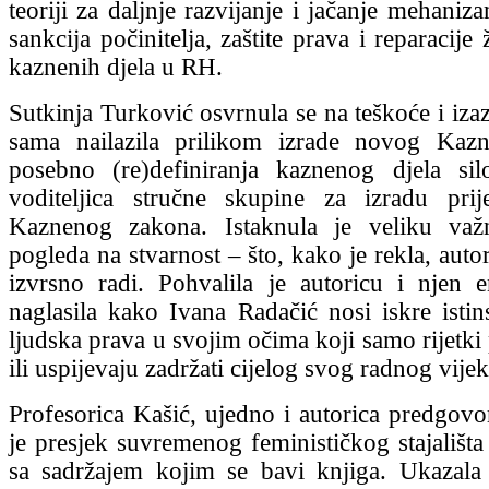
teoriji za daljnje razvijanje i jačanje mehaniz
sankcija počinitelja, zaštite prava i reparacije
kaznenih djela u RH.
Sutkinja Turković osvrnula se na teškoće i iza
sama nailazila prilikom izrade novog Kaz
posebno (re)definiranja kaznenog djela si
voditeljica stručne skupine za izradu pri
Kaznenog zakona. Istaknula je veliku važn
pogleda na stvarnost – što, kako je rekla, auto
izvrsno radi. Pohvalila je autoricu i njen e
naglasila kako Ivana Radačić nosi iskre isti
ljudska prava u svojim očima koji samo rijetki
ili uspijevaju zadržati cijelog svog radnog vijek
Profesorica Kašić, ujedno i autorica predgovor
je presjek suvremenog feminističkog stajališta
sa sadržajem kojim se bavi knjiga. Ukazala