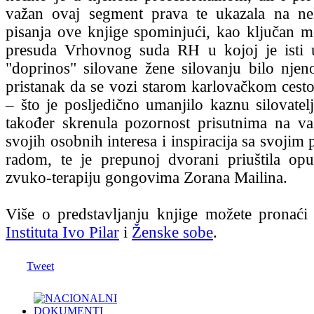
važan ovaj segment prava te ukazala na n
pisanja ove knjige spominjući, kao ključan m
presuda Vrhovnog suda RH u kojoj je isti u
"doprinos" silovane žene silovanju bilo njeno
pristanak da se vozi starom karlovačkom ces
– što je posljedično umanjilo kaznu silovatelj
također skrenula pozornost prisutnima na va
svojih osobnih interesa i inspiracija sa svojim
radom, te je prepunoj dvorani priuštila opu
zvuko-terapiju gongovima Zorana Mailina.
Više o predstavljanju knjige možete pronaći
Instituta Ivo Pilar
i
Ženske sobe
.
Tweet