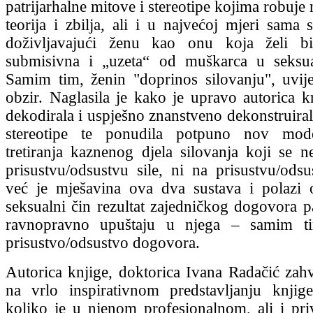
patrijarhalne mitove i stereotipe kojima robuje
teorija i zbilja, ali i u najvećoj mjeri sama 
doživljavajući ženu kao onu koja želi bi
submisivna i „uzeta“ od muškarca u seksu
Samim tim, ženin "doprinos silovanju", uvi
obzir. Naglasila je kako je upravo autorica k
dekodirala i uspješno znanstveno dekonstruiral
stereotipe te ponudila potpuno nov mod
tretiranja kaznenog djela silovanja koji se n
prisustvu/odsustvu sile, ni na prisustvu/odsu
već je mješavina ova dva sustava i polazi 
seksualni čin rezultat zajedničkog dogovora pa
ravnopravno upuštaju u njega – samim ti
prisustvo/odsustvo dogovora.
Autorica knjige, doktorica Ivana Radačić zahv
na vrlo inspirativnom predstavljanju knjige
koliko je u njenom profesionalnom, ali i pr