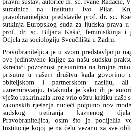
pravni sustav, autorice dr. sc. Ivane Radačić, 
suradnice na Institutu Ivo Pilar. K
pravobraniteljicu predstavile prof. dr. sc. Ks
sutkinja Europskog suda za ljudska prava u
prof. dr. sc. Biljana Kašić, feministkinja i 
Odjela za sociologiju Sveučilišta u Zadru.
Pravobraniteljica je u svom predstavljanju nag
ove jedinstvene knjige za našu sudsku praksu, 
skrećući pozornost prisutnima na brojne mitov
prisutne u našem društvu kada govorimo 
obiteljskom i partnerskom nasilju, a
uznemiravanju. Istaknula je kako ih je auto
vješto raskrinkala kroz vrlo oštru kritiku naše 
zakonskih rješenja nudeći potpuno nov mode
sudskog tretiranja kaznenog djela
Pravobraniteljica, osim što je podijelila v
Institucije kojoj je na čelu vezano za sve obl