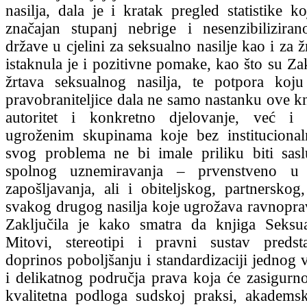
nasilja, dala je i kratak pregled statistike k
značajan stupanj nebrige i nesenzibiliziran
države u cjelini za seksualno nasilje kao i za ž
istaknula je i pozitivne pomake, kao što su Z
žrtava seksualnog nasilja, te potpora koju 
pravobraniteljice dala ne samo nastanku ove kn
autoritet i konkretno djelovanje, već i
ugroženim skupinama koje bez institucionaln
svog problema ne bi imale priliku biti sas
spolnog uznemiravanja – prvenstveno u 
zapošljavanja, ali i obiteljskog, partnerskog
svakog drugog nasilja koje ugrožava ravnopra
Zaključila je kako smatra da knjiga Seksua
Mitovi, stereotipi i pravni sustav predsta
doprinos poboljšanju i standardizaciji jednog v
i delikatnog područja prava koja će zasigurno
kvalitetna podloga sudskoj praksi, akademsk