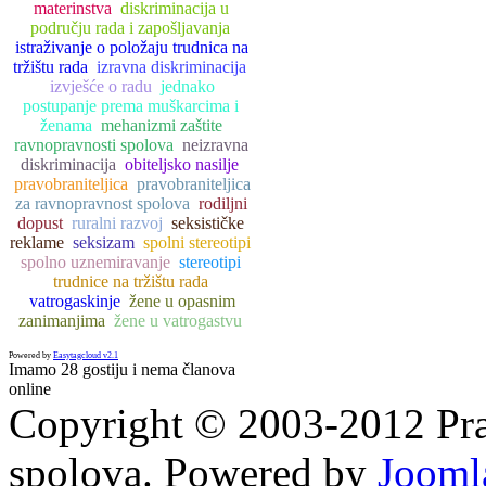
materinstva
diskriminacija u
području rada i zapošljavanja
istraživanje o položaju trudnica na
tržištu rada
izravna diskriminacija
izvješće o radu
jednako
postupanje prema muškarcima i
ženama
mehanizmi zaštite
ravnopravnosti spolova
neizravna
diskriminacija
obiteljsko nasilje
pravobraniteljica
pravobraniteljica
za ravnopravnost spolova
rodiljni
dopust
ruralni razvoj
seksističke
reklame
seksizam
spolni stereotipi
spolno uznemiravanje
stereotipi
trudnice na tržištu rada
vatrogaskinje
žene u opasnim
zanimanjima
žene u vatrogastvu
Powered by
Easytagcloud v2.1
Imamo 28 gostiju i nema članova
online
Copyright © 2003-2012 Prav
spolova. Powered by
Jooml