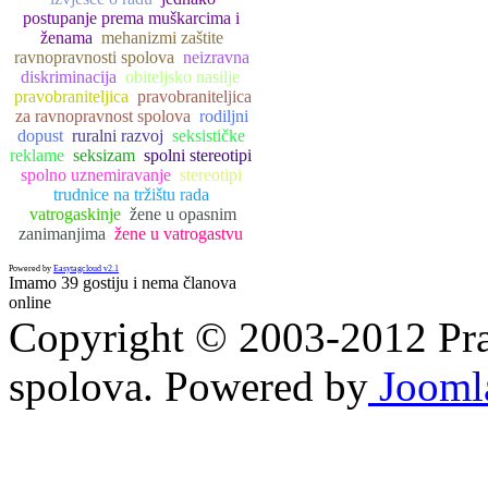
postupanje prema muškarcima i
ženama
mehanizmi zaštite
ravnopravnosti spolova
neizravna
diskriminacija
obiteljsko nasilje
pravobraniteljica
pravobraniteljica
za ravnopravnost spolova
rodiljni
dopust
ruralni razvoj
seksističke
reklame
seksizam
spolni stereotipi
spolno uznemiravanje
stereotipi
trudnice na tržištu rada
vatrogaskinje
žene u opasnim
zanimanjima
žene u vatrogastvu
Powered by
Easytagcloud v2.1
Imamo 39 gostiju i nema članova
online
Copyright © 2003-2012 Prav
spolova. Powered by
Jooml