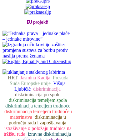
EU projekti
HRT
Jasmina Kadija
Presuda
Suda Europske unije
Višnja
Ljubičić
diskriminacija
diskriminacija po spolu
diskriminacija temeljem spola
diskriminacija temeljem trudnoće
diskriminacija temeljem trudnoće i
materinstva
diskriminacija u
području rada i zapošljavanja
istraživanje o položaju trudnica na
tržištu rada
izravna diskriminacija
izvješće o radu
jednako