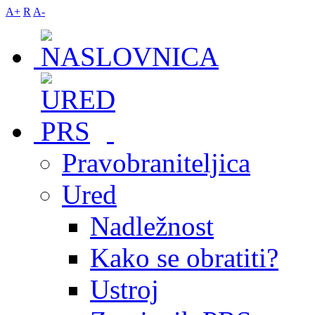
A+
R
A-
Pravobraniteljica
Ured
Nadležnost
Kako se obratiti?
Ustroj