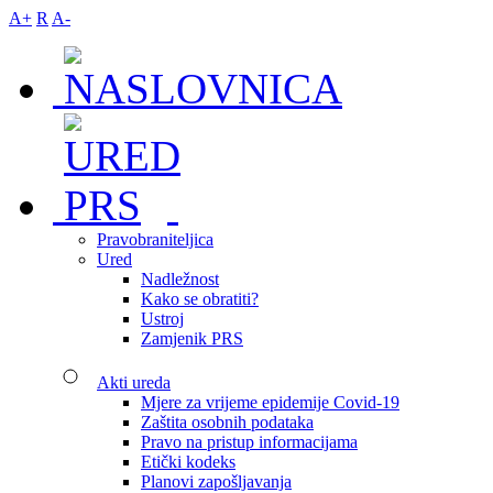
A+
R
A-
Pravobraniteljica
Ured
Nadležnost
Kako se obratiti?
Ustroj
Zamjenik PRS
Akti ureda
Mjere za vrijeme epidemije Covid-19
Zaštita osobnih podataka
Pravo na pristup informacijama
Etički kodeks
Planovi zapošljavanja