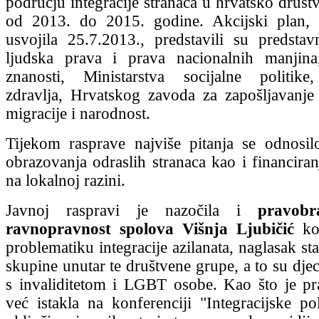
području integracije stranaca u hrvatsko društ
od 2013. do 2015. godine. Akcijski plan, 
usvojila 25.7.2013., predstavili su predsta
ljudska prava i prava nacionalnih manjina,
znanosti, Ministarstva socijalne politike,
zdravlja, Hrvatskog zavoda za zapošljavanje i
migracije i narodnost.
Tijekom rasprave najviše pitanja se odnosi
obrazovanja odraslih stranaca kao i financiranj
na lokalnoj razini.
Javnoj raspravi je nazočila i
pravobr
ravnopravnost spolova Višnja Ljubičić
koj
problematiku integracije azilanata, naglasak sta
skupine unutar te društvene grupe, a to su dje
s invaliditetom i LGBT osobe. Kao što je pra
već istakla na konferenciji "Integracijske pol