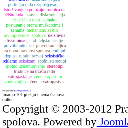
području rada i zapošljavanja
istraživanje o položaju trudnica na
tržištu rada
izravna diskriminacija
izvješće o radu
jednako
postupanje prema muškarcima i
ženama
mehanizmi zaštite
ravnopravnosti spolova
neizravna
diskriminacija
obiteljsko nasilje
pravobraniteljica
pravobraniteljica
za ravnopravnost spolova
rodiljni
dopust
ruralni razvoj
seksističke
reklame
seksizam
spolni stereotipi
spolno uznemiravanje
stereotipi
trudnice na tržištu rada
vatrogaskinje
žene u opasnim
zanimanjima
žene u vatrogastvu
Powered by
Easytagcloud v2.1
Imamo 101 gostiju i nema članova
online
Copyright © 2003-2012 Prav
spolova. Powered by
Jooml