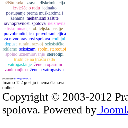
tržištu rada
izravna diskriminacija
izvješće o radu
jednako
postupanje prema muškarcima i
ženama
mehanizmi zaštite
ravnopravnosti spolova
neizravna
diskriminacija
obiteljsko nasilje
pravobraniteljica
pravobraniteljica
za ravnopravnost spolova
rodiljni
dopust
ruralni razvoj
seksističke
reklame
seksizam
spolni stereotipi
spolno uznemiravanje
stereotipi
trudnice na tržištu rada
vatrogaskinje
žene u opasnim
zanimanjima
žene u vatrogastvu
Powered by
Easytagcloud v2.1
Imamo 152 gostiju i nema članova
online
Copyright © 2003-2012 Prav
spolova. Powered by
Jooml