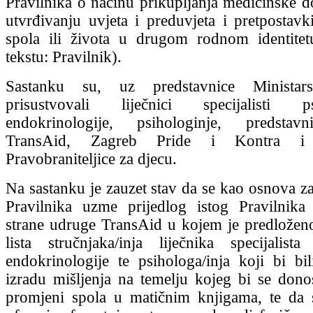
Pravilnika o načinu prikupljanja medicinske d
utvrđivanju uvjeta i preduvjeta i pretpostav
spola ili života u drugom rodnom identitet
tekstu: Pravilnik).
Sastanku su, uz predstavnice Ministarst
prisustvovali liječnici specijalisti ps
endokrinologije, psihologinje, predstav
TransAid, Zagreb Pride i Kontra i p
Pravobraniteljice za djecu.
Na sastanku je zauzet stav da se kao osnova z
Pravilnika uzme prijedlog istog Pravilnika
strane udruge TransAid u kojem je predloženo
lista stručnjaka/inja liječnika specijalista 
endokrinologije te psihologa/inja koji bi bil
izradu mišljenja na temelju kojeg bi se donos
promjeni spola u matičnim knjigama, te da 