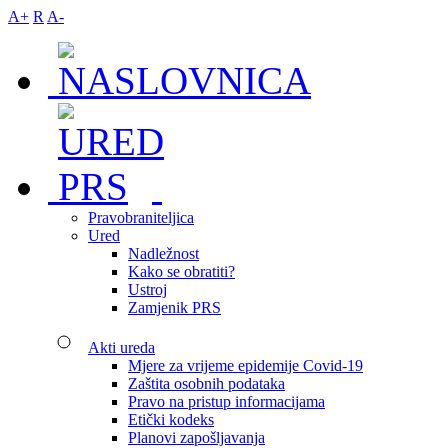
A+
R
A-
Pravobraniteljica
Ured
Nadležnost
Kako se obratiti?
Ustroj
Zamjenik PRS
Akti ureda
Mjere za vrijeme epidemije Covid-19
Zaštita osobnih podataka
Pravo na pristup informacijama
Etički kodeks
Planovi zapošljavanja