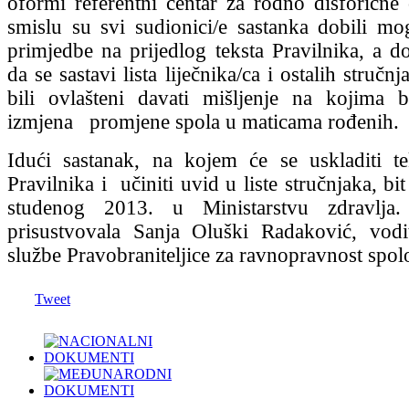
oformi referentni centar za rodno disforičn
smislu su svi sudionici/e sastanka dobili mog
primjedbe na prijedlog teksta Pravilnika, a d
da se sastavi lista liječnika/ca i ostalih stručnj
bili ovlašteni davati mišljenje na kojima b
izmjena promjene spola u maticama rođenih.
Idući sastanak, na kojem će se uskladiti te
Pravilnika i učiniti uvid u liste stručnjaka, bi
studenog 2013. u Ministarstvu zdravlja.
prisustvovala Sanja Oluški Radaković, vodit
službe Pravobraniteljice za ravnopravnost spol
Tweet