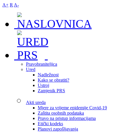
A+
R
A-
Pravobraniteljica
Ured
Nadležnost
Kako se obratiti?
Ustroj
Zamjenik PRS
Akti ureda
Mjere za vrijeme epidemije Covid-19
Zaštita osobnih podataka
Pravo na pristup informacijama
Etički kodeks
Planovi zapošljavanja