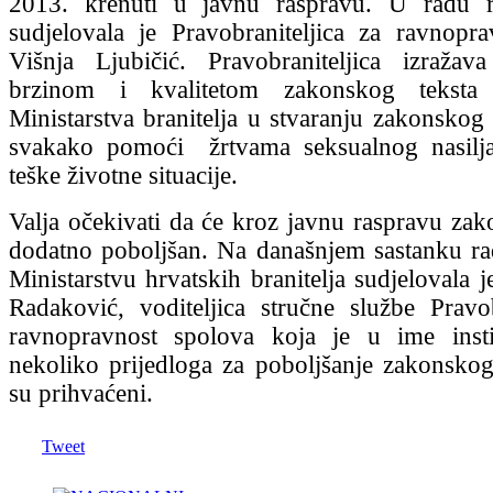
2013. krenuti u javnu raspravu. U radu 
sudjelovala je Pravobraniteljica za ravnopr
Višnja Ljubičić. Pravobraniteljica izražav
brzinom i kvalitetom zakonskog teksta 
Ministarstva branitelja u stvaranju zakonskog 
svakako pomoći žrtvama seksualnog nasilja
teške životne situacije.
Valja očekivati da će kroz javnu raspravu zako
dodatno poboljšan. Na današnjem sastanku r
Ministarstvu hrvatskih branitelja sudjelovala 
Radaković, voditeljica stručne službe Pravob
ravnopravnost spolova koja je u ime instit
nekoliko prijedloga za poboljšanje zakonskog 
su prihvaćeni.
Tweet