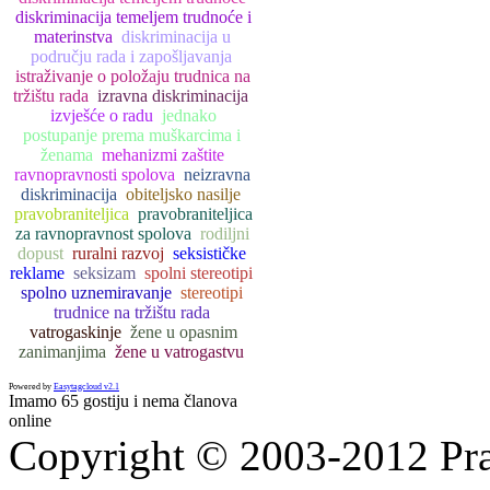
diskriminacija temeljem trudnoće i
materinstva
diskriminacija u
području rada i zapošljavanja
istraživanje o položaju trudnica na
tržištu rada
izravna diskriminacija
izvješće o radu
jednako
postupanje prema muškarcima i
ženama
mehanizmi zaštite
ravnopravnosti spolova
neizravna
diskriminacija
obiteljsko nasilje
pravobraniteljica
pravobraniteljica
za ravnopravnost spolova
rodiljni
dopust
ruralni razvoj
seksističke
reklame
seksizam
spolni stereotipi
spolno uznemiravanje
stereotipi
trudnice na tržištu rada
vatrogaskinje
žene u opasnim
zanimanjima
žene u vatrogastvu
Powered by
Easytagcloud v2.1
Imamo 65 gostiju i nema članova
online
Copyright © 2003-2012 Prav