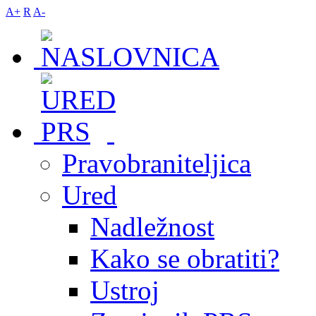
A+
R
A-
Pravobraniteljica
Ured
Nadležnost
Kako se obratiti?
Ustroj