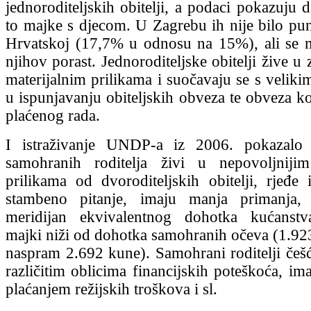
jednoroditeljskih obitelji, a podaci pokazuju 
to majke s djecom. U Zagrebu ih nije bilo pu
Hrvatskoj (17,7% u odnosu na 15%), ali se 
njihov porast. Jednoroditeljske obitelji žive u
materijalnim prilikama i suočavaju se s velik
u ispunjavanju obiteljskih obveza te obveza ko
plaćenog rada.
I istraživanje UNDP-a iz 2006. pokazalo
samohranih roditelja živi u nepovoljnijim
prilikama od dvoroditeljskih obitelji, rjeđe 
stambeno pitanje, imaju manja primanja,
meridijan ekvivalentnog dohotka kućanst
majki niži od dohotka samohranih očeva (1.92
naspram 2.692 kune). Samohrani roditelji češć
različitim oblicima financijskih poteškoća, im
plaćanjem režijskih troškova i sl.