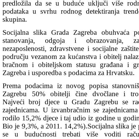
predložila da se u buduće uključi više rod
podataka u svrhu rodnog detektiranja trend
skupina.
Socijalna slika Grada Zagreba obuhvaća p
stanovanja, odgoja i obrazovanja, za
nezaposlenosti, zdravstvene i socijalne zaštite
području vezanom za kućanstva i obitelj nala
bračnom i obiteljskom statusu građana i g
Zagreba i usporedba s podacima za Hrvatsku.
Prema podacima iz novog popisa stanovni
Zagrebu 50% obitelji čine dvočlane i tročl
Najveći broj djece u Gradu Zagrebu se r
zajednicama. U izvanbračnim se zajednicama
rodilo 15,2% djece i taj udio iz godine u godi
Bio je 9,3%, a 2011. 14,2%).Socijalna slika je
se u budućnosti trebati više voditi rač