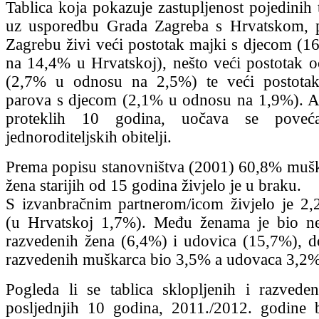
Tablica koja pokazuje zastupljenost pojedinih t
uz usporedbu Grada Zagreba s Hrvatskom, 
Zagrebu živi veći postotak majki s djecom (
na 14,4% u Hrvatskoj), nešto veći postotak 
(2,7% u odnosu na 2,5%) te veći postotak
parova s djecom (2,1% u odnosu na 1,9%). A
proteklih 10 godina, uočava se poveća
jednoroditeljskih obitelji.
Prema popisu stanovništva (2001) 60,8% muš
žena starijih od 15 godina živjelo je u braku.
S izvanbračnim partnerom/icom živjelo je 2
(u Hrvatskoj 1,7%). Među ženama je bio ne
razvedenih žena (6,4%) i udovica (15,7%), d
razvedenih muškarca bio 3,5% a udovaca 3,2%
Pogleda li se tablica sklopljenih i razved
posljednjih 10 godina, 2011./2012. godine b