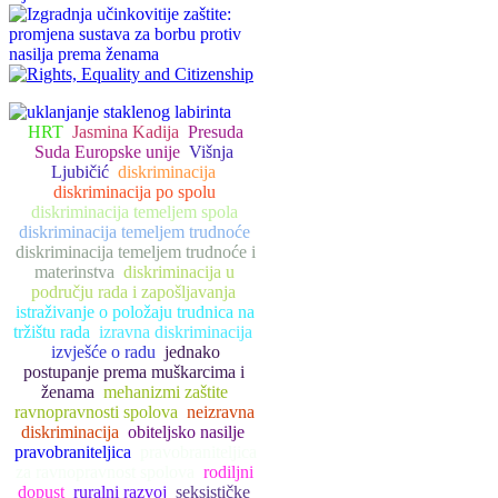
HRT
Jasmina Kadija
Presuda
Suda Europske unije
Višnja
Ljubičić
diskriminacija
diskriminacija po spolu
diskriminacija temeljem spola
diskriminacija temeljem trudnoće
diskriminacija temeljem trudnoće i
materinstva
diskriminacija u
području rada i zapošljavanja
istraživanje o položaju trudnica na
tržištu rada
izravna diskriminacija
izvješće o radu
jednako
postupanje prema muškarcima i
ženama
mehanizmi zaštite
ravnopravnosti spolova
neizravna
diskriminacija
obiteljsko nasilje
pravobraniteljica
pravobraniteljica
za ravnopravnost spolova
rodiljni
dopust
ruralni razvoj
seksističke