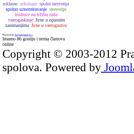
reklame
seksizam
spolni stereotipi
spolno uznemiravanje
stereotipi
trudnice na tržištu rada
vatrogaskinje
žene u opasnim
zanimanjima
žene u vatrogastvu
Powered by
Easytagcloud v2.1
Imamo 86 gostiju i nema članova
online
Copyright © 2003-2012 Prav
spolova. Powered by
Jooml