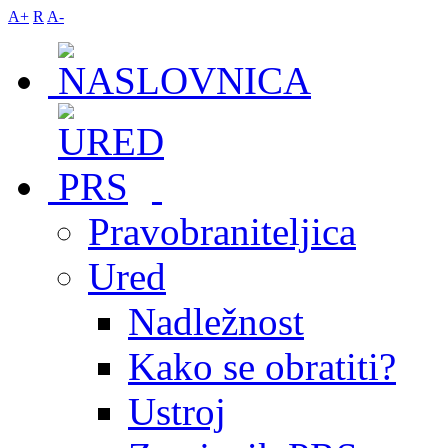
A+
R
A-
Pravobraniteljica
Ured
Nadležnost
Kako se obratiti?
Ustroj