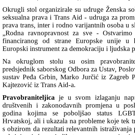
Okrugli stol organizirale su udruge Ženska so
seksualna prava i Trans Aid - udruga za promic
prava trans, inter i rodno varijantnih osoba u 
„Rodna ravnopravnost za sve - Ostvarimo 
financiranog od strane Europske unije u
Europski instrument za demokraciju i ljudska p
Na okruglom stolu su osim pravobranitel
predsjednik saborskog Odbora za Ustav, Poslovn
sustav Peđa Grbin, Marko Jurčić iz Zagreb P
Kajtezović iz Trans Aid-a.
Pravobraniteljica
je u svom izlaganju napr
društvenih i zakonodavnih promjena u posl
godina kojima se poboljšao status LG
Hrvatskoj, ali i ukazala na probleme koje tek t
s obzirom da rezultati relevantnih istraživanj