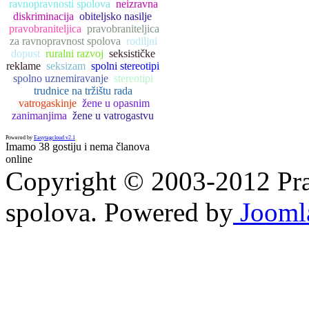
ravnopravnosti spolova
neizravna
diskriminacija
obiteljsko nasilje
pravobraniteljica
pravobraniteljica
za ravnopravnost spolova
rodiljni
dopust
ruralni razvoj
seksističke
reklame
seksizam
spolni stereotipi
spolno uznemiravanje
stereotipi
trudnice na tržištu rada
vatrogaskinje
žene u opasnim
zanimanjima
žene u vatrogastvu
Powered by
Easytagcloud v2.1
Imamo 38 gostiju i nema članova
online
Copyright © 2003-2012 Prav
spolova. Powered by
Jooml