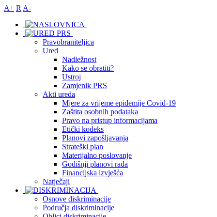
A+
R
A-
Pravobraniteljica
Ured
Nadležnost
Kako se obratiti?
Ustroj
Zamjenik PRS
Akti ureda
Mjere za vrijeme epidemije Covid-19
Zaštita osobnih podataka
Pravo na pristup informacijama
Etički kodeks
Planovi zapošljavanja
Strateški plan
Materijalno poslovanje
Godišnji planovi rada
Financijska izvješća
Natječaji
Osnove diskriminacije
Područja diskriminacije
Oblici diskriminacije