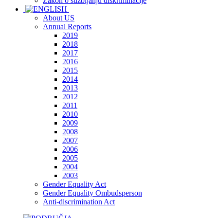
Zakon o suzbijanju diskriminacije
About US
Annual Reports
2019
2018
2017
2016
2015
2014
2013
2012
2011
2010
2009
2008
2007
2006
2005
2004
2003
Gender Equality Act
Gender Equality Ombudsperson
Anti-discrimination Act