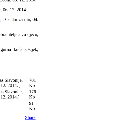
, 06. 12. 2014.
ji,
Centar za mir, 04.
raniteljica za djecu,
gurna kuća Osijek,
as Slavonije,
701
 12. 2014. ]
Kb
as Slavonije,
176
 12. 2014.]
Kb
91
Kb
Share