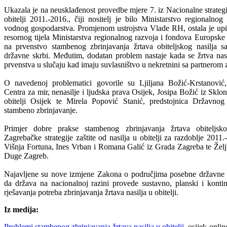
Ukazala je na neusklađenost provedbe mjere 7. iz Nacionalne strategij
obitelji 2011.-2016., čiji nositelj je bilo Ministarstvo regionalnog
vodnog gospodarstva. Promjenom ustrojstva Vlade RH, ostala je upi
resornog tijela Ministarstva regionalnog razvoja i fondova Europske 
na prvenstvo stambenog zbrinjavanja žrtava obiteljskog nasilja 
državne skrbi. Međutim, dodatan problem nastaje kada se žrtva nasil
prvenstva u slučaju kad imaju suvlasništvo u nekretnini sa partnerom 
O navedenoj problematici govorile su Ljiljana Božić-Krstanović, 
Centra za mir, nenasilje i ljudska prava Osijek, Josipa Božić iz Skloni
obitelji Osijek te Mirela Popović Stanić, predstojnica Državno
stambeno zbrinjavanje.
Primjer dobre prakse stambenog zbrinjavanja žrtava obiteljsk
Zagrebačke strategije zaštite od nasilja u obitelji za razdoblje 2011.
Višnja Fortuna, Ines Vrban i Romana Galić iz Grada Zagreba te Željk
Duge Zagreb.
Najavljene su nove izmjene Zakona o područjima posebne državne s
da država na nacionalnoj razini provede sustavno, planski i konti
rješavanja potreba zbrinjavanja žrtava nasilja u obitelji.
Iz medija:
Problemi stambenog zbrinjavanja žrtava nasilja u obitelji
, osijek-onli