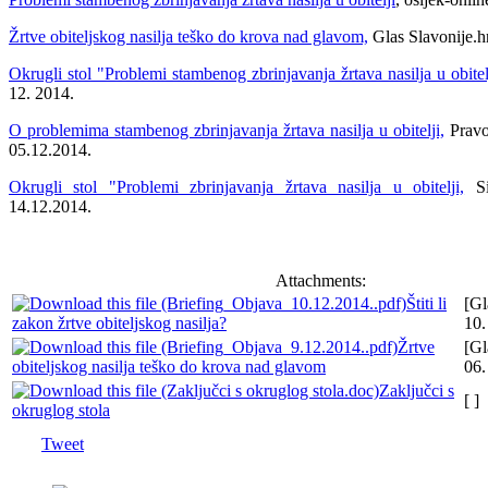
Žrtve obiteljskog nasilja teško do krova nad glavom,
Glas Slavonije.hr
Okrugli stol "Problemi stambenog zbrinjavanja žrtava nasilja u obitel
12. 2014.
O problemima stambenog zbrinjavanja žrtava nasilja u obitelji,
Pravob
05.12.2014.
Okrugli stol "Problemi zbrinjavanja žrtava nasilja u obitelji,
Si
14.12.2014.
Attachments:
Štiti li
[Gl
zakon žrtve obiteljskog nasilja?
10.
Žrtve
[Gl
obiteljskog nasilja teško do krova nad glavom
06.
Zaključci s
[ ]
okruglog stola
Tweet