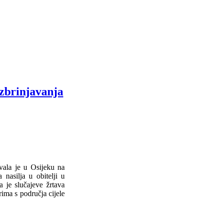
zbrinjavanja
ovala je u Osijeku na
nasilja u obitelji u
a je slučajeve žrtava
rima s područja cijele