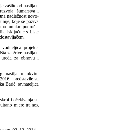
e zaštite od nasilja u
 razvoja, šumarstva i
tna nadležnost novo-
unije, koje se poziva
samo unutar područja
ja isključuje s Liste
zlostavljačem.
voditeljica projekta
šta za žrtve nasilja u
g ureda za obnovu i
og nasilja u okviru
-2016., predstavile su
a Barić, ravnateljica
krbi i očekivanja su
nuirano mjere trajnog
ne.com, 03. 12. 2014.