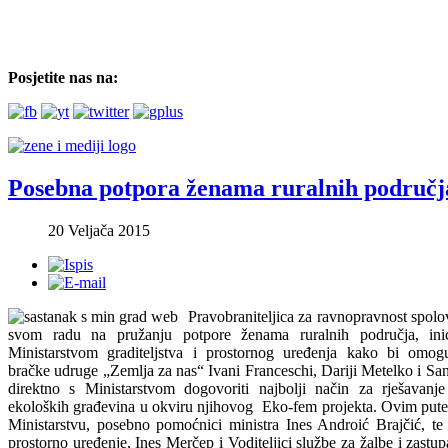
Posjetite nas na:
Posebna potpora ženama ruralnih područj
20 Veljača 2015
Pravobraniteljica za ravnopravnost spolo
svom radu na pružanju potpore ženama ruralnih područja, inic
Ministarstvom graditeljstva i prostornog uređenja kako bi omog
bračke udruge „Zemlja za nas“ Ivani Franceschi, Dariji Metelko i Sa
direktno s Ministarstvom dogovoriti najbolji način za rješavanj
ekoloških građevina u okviru njihovog Eko-fem projekta. Ovim pute
Ministarstvu, posebno pomoćnici ministra Ines Androić Brajčić, te
prostorno uređenje, Ines Merčep i Voditeljici službe za žalbe i zastu