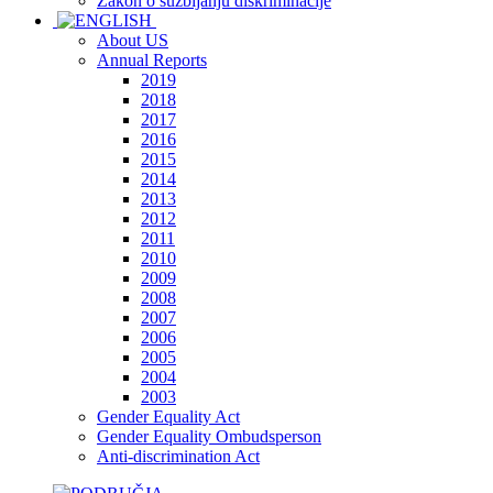
Zakon o suzbijanju diskriminacije
About US
Annual Reports
2019
2018
2017
2016
2015
2014
2013
2012
2011
2010
2009
2008
2007
2006
2005
2004
2003
Gender Equality Act
Gender Equality Ombudsperson
Anti-discrimination Act