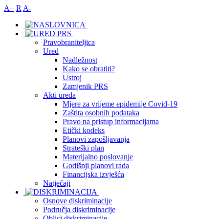
A+
R
A-
Pravobraniteljica
Ured
Nadležnost
Kako se obratiti?
Ustroj
Zamjenik PRS
Akti ureda
Mjere za vrijeme epidemije Covid-19
Zaštita osobnih podataka
Pravo na pristup informacijama
Etički kodeks
Planovi zapošljavanja
Strateški plan
Materijalno poslovanje
Godišnji planovi rada
Financijska izvješća
Natječaji
Osnove diskriminacije
Područja diskriminacije
Oblici diskriminacije