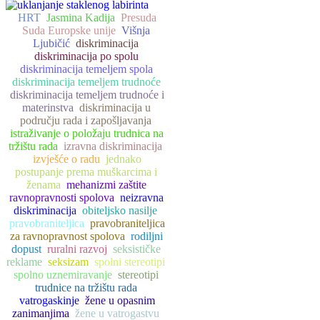
HRT
Jasmina Kadija
Presuda
Suda Europske unije
Višnja
Ljubičić
diskriminacija
diskriminacija po spolu
diskriminacija temeljem spola
diskriminacija temeljem trudnoće
diskriminacija temeljem trudnoće i
materinstva
diskriminacija u
području rada i zapošljavanja
istraživanje o položaju trudnica na
tržištu rada
izravna diskriminacija
izvješće o radu
jednako
postupanje prema muškarcima i
ženama
mehanizmi zaštite
ravnopravnosti spolova
neizravna
diskriminacija
obiteljsko nasilje
pravobraniteljica
pravobraniteljica
za ravnopravnost spolova
rodiljni
dopust
ruralni razvoj
seksističke
reklame
seksizam
spolni stereotipi
spolno uznemiravanje
stereotipi
trudnice na tržištu rada
vatrogaskinje
žene u opasnim
zanimanjima
žene u vatrogastvu