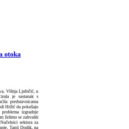
a otoka
va, Višnja Ljubičić, u
irala je sastanak s
ućila predstavnicama
ndi Hržić da pokušaju
e problema izgradnje
m želimo se zahvaliti
 Načelnici sektora za
panje, Tanji Dodik, na