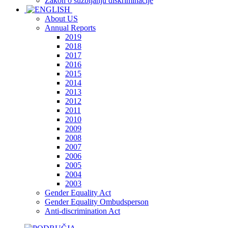
Zakon o suzbijanju diskriminacije
About US
Annual Reports
2019
2018
2017
2016
2015
2014
2013
2012
2011
2010
2009
2008
2007
2006
2005
2004
2003
Gender Equality Act
Gender Equality Ombudsperson
Anti-discrimination Act