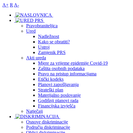
A+
R
A-
Pravobraniteljica
Ured
Nadležnost
Kako se obratiti?
Ustroj
Zamjenik PRS
Akti ureda
Mjere za vrijeme epidemije Covid-19
Zaštita osobnih podataka
Pravo na pristup informacijama
Etički kodeks
Planovi zapošljavanja
Strateški plan
Materijalno poslovanje
Godišnji planovi rada
Financijska izvješća
Natječaji
Osnove diskriminacije
Područja diskriminacije
Oblici diskriminacije