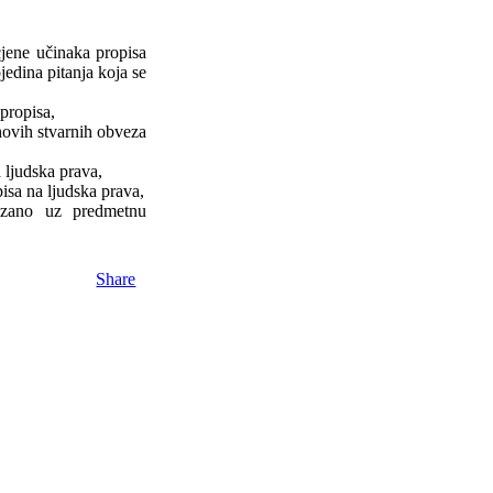
jene učinaka propisa
edina pitanja koja se
propisa,
hovih stvarnih obveza
 ljudska prava,
sa na ljudska prava,
ezano uz predmetnu
Share