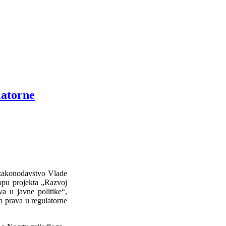
latorne
 zakonodavstvo Vlade
opu projekta „Razvoj
va u javne politike“,
ih prava u regulatorne