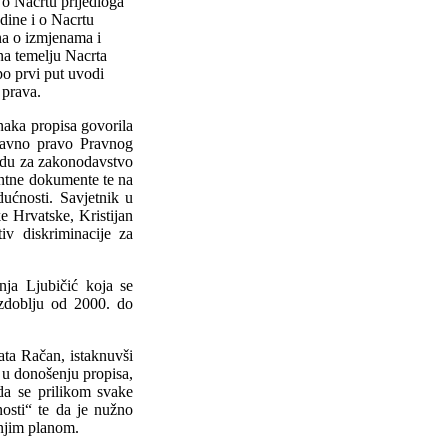
 o Nacrtu prijedloga
dine i o Nacrtu
na o izmjenama i
a temelju Nacrta
po prvi put uvodi
 prava.
naka propisa govorila
 javno pravo Pravnog
redu za zakonodavstvo
antne dokumente te na
ućnosti. Savjetnik u
e Hrvatske, Kristijan
iv diskriminacije za
šnja Ljubičić koja se
azdoblju od 2000. do
ata Račan, istaknuvši
u u donošenju propisa,
 da se prilikom svake
nosti“ te da je nužno
šnjim planom.