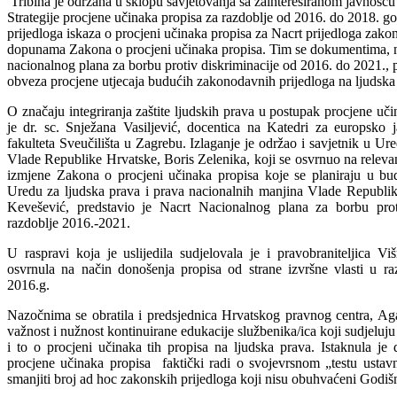
Tribina je održana u sklopu savjetovanja sa zainteresiranom javnošću
Strategije procjene učinaka propisa za razdoblje od 2016. do 2018. go
prijedloga iskaza o procjeni učinaka propisa za Nacrt prijedloga zako
dopunama Zakona o procjeni učinaka propisa. Tim se dokumentima, n
nacionalnog plana za borbu protiv diskriminacije od 2016. do 2021., 
obveza procjene utjecaja budućih zakonodavnih prijedloga na ljudska
O značaju integriranja zaštite ljudskih prava u postupak procjene uči
je dr. sc. Snježana Vasiljević, docentica na Katedri za europsko
fakulteta Sveučilišta u Zagrebu. Izlaganje je održao i savjetnik u U
Vlade Republike Hrvatske, Boris Zelenika, koji se osvrnuo na relev
izmjene Zakona o procjeni učinaka propisa koje se planiraju u bud
Uredu za ljudska prava i prava nacionalnih manjina Vlade Republik
Kevešević, predstavio je Nacrt Nacionalnog plana za borbu prot
razdoblje 2016.-2021.
U raspravi koja je uslijedila sudjelovala je i pravobraniteljica Vi
osvrnula na način donošenja propisa od strane izvršne vlasti u r
2016.g.
Nazočnima se obratila i predsjednica Hrvatskog pravnog centra, Ag
važnost i nužnost kontinuirane edukacije službenika/ica koji sudjeluj
i to o procjeni učinaka tih propisa na ljudska prava. Istaknula je
procjene učinaka propisa faktički radi o svojevrsnom „testu ustav
smanjiti broj ad hoc zakonskih prijedloga koji nisu obuhvaćeni Godi