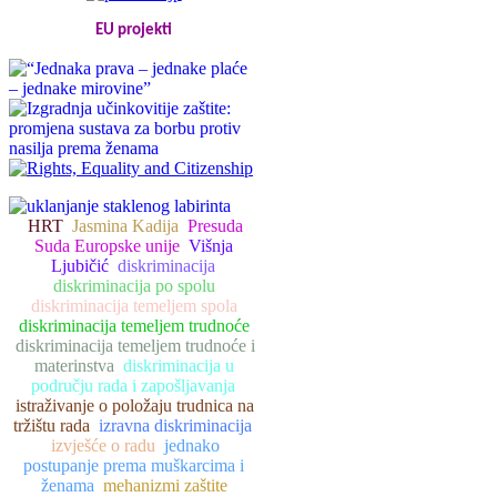
EU projekti
HRT
Jasmina Kadija
Presuda
Suda Europske unije
Višnja
Ljubičić
diskriminacija
diskriminacija po spolu
diskriminacija temeljem spola
diskriminacija temeljem trudnoće
diskriminacija temeljem trudnoće i
materinstva
diskriminacija u
području rada i zapošljavanja
istraživanje o položaju trudnica na
tržištu rada
izravna diskriminacija
izvješće o radu
jednako
postupanje prema muškarcima i
ženama
mehanizmi zaštite