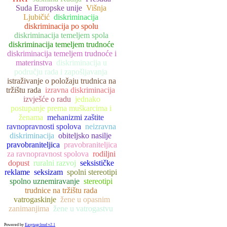
Suda Europske unije
Višnja
Ljubičić
diskriminacija
diskriminacija po spolu
diskriminacija temeljem spola
diskriminacija temeljem trudnoće
diskriminacija temeljem trudnoće i
materinstva
diskriminacija u
području rada i zapošljavanja
istraživanje o položaju trudnica na
tržištu rada
izravna diskriminacija
izvješće o radu
jednako
postupanje prema muškarcima i
ženama
mehanizmi zaštite
ravnopravnosti spolova
neizravna
diskriminacija
obiteljsko nasilje
pravobraniteljica
pravobraniteljica
za ravnopravnost spolova
rodiljni
dopust
ruralni razvoj
seksističke
reklame
seksizam
spolni stereotipi
spolno uznemiravanje
stereotipi
trudnice na tržištu rada
vatrogaskinje
žene u opasnim
zanimanjima
žene u vatrogastvu
Powered by
Easytagcloud v2.1