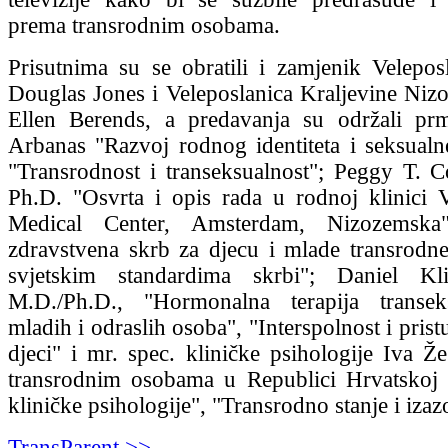
prema transrodnim osobama.
Prisutnima su se obratili i zamjenik Velepo
Douglas Jones i Veleposlanica Kraljevine Nizo
Ellen Berends, a predavanja su održali prm
Arbanas "Razvoj rodnog identiteta i seksualne 
"Transrodnost i transeksualnost"; Peggy T. C
Ph.D. "Osvrta i opis rada u rodnoj klinici
Medical Center, Amsterdam, Nizozemska"
zdravstvena skrb za djecu i mlade transrod
svjetskim standardima skrbi"; Daniel Kl
M.D./Ph.D., "Hormonalna terapija transek
mladih i odraslih osoba", "Interspolnost i prist
djeci" i mr. spec. kliničke psihologije Iva Ž
transrodnim osobama u Republici Hrvatskoj 
kliničke psihologije", "Transrodno stanje i izaz
TransParent >>