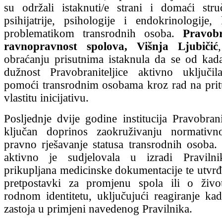
su održali istaknuti/e strani i domaći struč
psihijatrije, psihologije i endokrinologije
problematikom transrodnih osoba.
Pravobr
ravnopravnost spolova, Višnja Ljubičić
obraćanju prisutnima istaknula da se od kada
dužnost Pravobraniteljice aktivno uključi
pomoći transrodnim osobama kroz rad na pri
vlastitu inicijativu.
Posljednje dvije godine institucija Pravobrani
ključan doprinos zaokruživanju normativ
pravno rješavanje statusa transrodnih osoba
aktivno je sudjelovala u izradi Praviln
prikupljana medicinske dokumentacije te utvrđi
pretpostavki za promjenu spola ili o ži
rodnom identitetu, uključujući reagiranje ka
zastoja u primjeni navedenog Pravilnika.