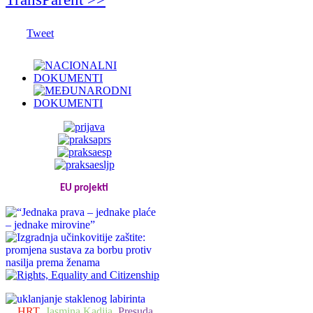
Tweet
EU projekti
HRT
Jasmina Kadija
Presuda