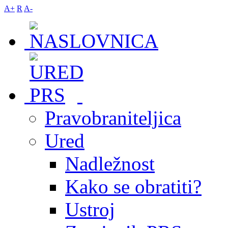
A+
R
A-
Pravobraniteljica
Ured
Nadležnost
Kako se obratiti?
Ustroj