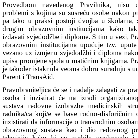
Provedbom navedenog Pravilnika, nisu ot
problemi s kojima su susreću osobe nakon p
pa tako u praksi postoji dvojba u školama, s
drugim obrazovnim institucijama kako ta
izdavati svjedodžbe i diplome. S tim u vezi, Pr
obrazovnim institucijama upućuje tzv. uput
vezano uz izmjenu svjedodžbi i diploma nak
upisa promjene spola u matičnim knjigama. Pra
je također istaknula veoma dobru suradnju s 
Parent i TransAid.
Pravobraniteljica će se i nadalje zalagati za pr
osoba i inzistirat će na izradi organizirano
sustava redovne izobrazbe medicinskih stru
radnika/ca koji/e se bave rodno-disforičnim
inzistirati da informacije o transrodnim osoba
obrazovnog sustava kao i dio redovnog p
televizije kako bi se suzbile predrasude i 