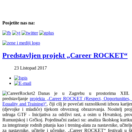
Posjetite nas na:
Predstavljen projekt „Career ROCKET“
23 Listopad 2017
Danas je u Zagrebu u prostorima XIII. 
predstavljanje
projekta „Career ROCKET (Respect, Opportunities,
Equality and Training)“
, čiji cilj je povećati raznolikosti izbora kari
(djevojke i mladiće) tijekom obveznog obrazovanja. Nositelj pro
udruga GTF - Inicijativa za održivi rast, a osim u Hrvatskoj, pro
Rumunjskoj i Grčkoj. Pojedinačni zadaci su: analiza školskog kurikul
za integriranje rodnih pitanja kao i trening-alata za nastavnike, učitel
za nastavnike, učitelje i učenike, „Career ROCKET“ festivali u š