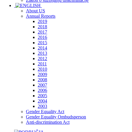
Zakon o suzbijanju diskriminacije
About US
Annual Reports
2019
2018
2017
2016
2015
2014
2013
2012
2011
2010
2009
2008
2007
2006
2005
2004
2003
Gender Equality Act
Gender Equality Ombudsperson
Anti-discrimination Act