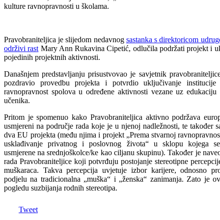
kulture ravnopravnosti u školama.
Pravobraniteljica je slijedom nedavnog
sastanka s direktoricom udruge
održivi rast
Mary Ann Rukavina Cipetić, odlučila podržati projekt i uk
pojedinih projektnih aktivnosti.
Današnjem predstavljanju prisustvovao je savjetnik pravobraniteljice
pozdravio provedbu projekta i potvrdio uključivanje institucije 
ravnopravnost spolova u određene aktivnosti vezane uz edukaciju n
učenika.
Pritom je spomenuo kako Pravobraniteljica aktivno podržava europ
usmjereni na područje rada koje je u njenoj nadležnosti, te također 
dva EU projekta (među njima i projekt „Prema stvarnoj ravnopravnos
usklađivanje privatnog i poslovnog života“ u sklopu kojega se
usmjerene na srednjoškolce/ke kao ciljanu skupinu). Također je naveo
rada Pravobraniteljice koji potvrđuju postojanje stereotipne percepci
muškaraca. Takva percepcija uvjetuje izbor karijere, odnosno prof
podjelu na tradicionalna „muška“ i „ženska“ zanimanja. Zato je ov
pogledu suzbijanja rodnih stereotipa.
Tweet