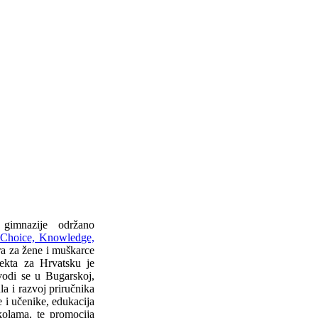
gimnazije održano
 Choice, Knowledge,
jera za žene i muškarce
jekta za Hrvatsku je
vodi se u Bugarskoj,
a i razvoj priručnika
je i učenike, edukacija
kolama, te promocija