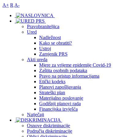
A+
R
A-
Pravobraniteljica
Ured
Nadležnost
Kako se obratiti?
Ustroj
Zamjenik PRS
Akti ureda
Mjere za vrijeme epidemije Covid-19
Zaštita osobnih podataka
Pravo na pristup informacijama
Etički kodeks
Planovi zapošljavanja
Strateški plan
Materijalno poslovanje
Godišnji planovi rada
Financijska izvješća
Natječaji
Osnove diskriminacije
Područja diskriminacije
Oblici diskriminacije