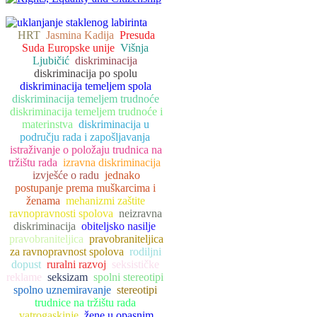
HRT
Jasmina Kadija
Presuda
Suda Europske unije
Višnja
Ljubičić
diskriminacija
diskriminacija po spolu
diskriminacija temeljem spola
diskriminacija temeljem trudnoće
diskriminacija temeljem trudnoće i
materinstva
diskriminacija u
području rada i zapošljavanja
istraživanje o položaju trudnica na
tržištu rada
izravna diskriminacija
izvješće o radu
jednako
postupanje prema muškarcima i
ženama
mehanizmi zaštite
ravnopravnosti spolova
neizravna
diskriminacija
obiteljsko nasilje
pravobraniteljica
pravobraniteljica
za ravnopravnost spolova
rodiljni
dopust
ruralni razvoj
seksističke
reklame
seksizam
spolni stereotipi
spolno uznemiravanje
stereotipi
trudnice na tržištu rada
vatrogaskinje
žene u opasnim