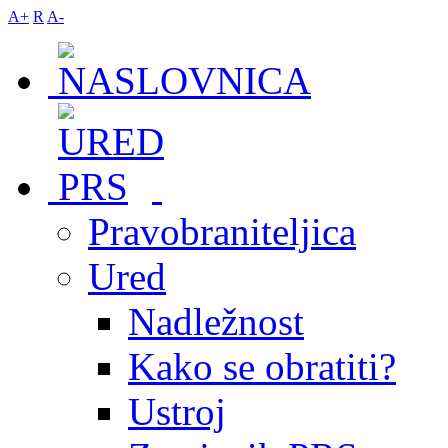
A+
R
A-
Pravobraniteljica
Ured
Nadležnost
Kako se obratiti?
Ustroj