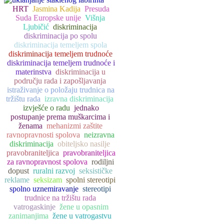
HRT
Jasmina Kadija
Presuda
Suda Europske unije
Višnja
Ljubičić
diskriminacija
diskriminacija po spolu
diskriminacija temeljem spola
diskriminacija temeljem trudnoće
diskriminacija temeljem trudnoće i
materinstva
diskriminacija u
području rada i zapošljavanja
istraživanje o položaju trudnica na
tržištu rada
izravna diskriminacija
izvješće o radu
jednako
postupanje prema muškarcima i
ženama
mehanizmi zaštite
ravnopravnosti spolova
neizravna
diskriminacija
obiteljsko nasilje
pravobraniteljica
pravobraniteljica
za ravnopravnost spolova
rodiljni
dopust
ruralni razvoj
seksističke
reklame
seksizam
spolni stereotipi
spolno uznemiravanje
stereotipi
trudnice na tržištu rada
vatrogaskinje
žene u opasnim
zanimanjima
žene u vatrogastvu