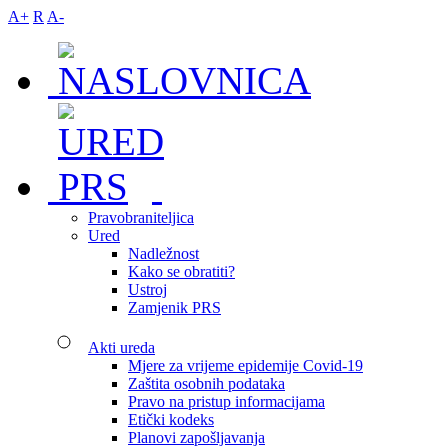
A+
R
A-
Pravobraniteljica
Ured
Nadležnost
Kako se obratiti?
Ustroj
Zamjenik PRS
Akti ureda
Mjere za vrijeme epidemije Covid-19
Zaštita osobnih podataka
Pravo na pristup informacijama
Etički kodeks
Planovi zapošljavanja