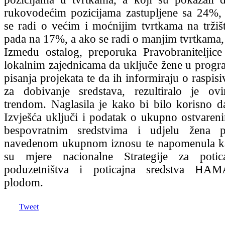
rukovodećim pozicijama zastupljene sa 24%,
se radi o većim i moćnijim tvrtkama na tržišt
pada na 17%, a ako se radi o manjim tvrtkama,
Između ostalog, preporuka Pravobranitelj
lokalnim zajednicama da uključe žene u progr
pisanja projekata te da ih informiraju o raspisi
za dobivanje sredstava, rezultiralo je ov
trendom. Naglasila je kako bi bilo korisno 
Izvješća uključi i podatak o ukupno ostvaren
bespovratnim sredstvima i udjelu žena p
navedenom ukupnom iznosu te napomenula ka
su mjere nacionalne Strategije za potic
poduzetništva i poticajna sredstva HAM
plodom.
Tweet