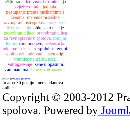
tržištu rada
izravna diskriminacija
izvješće o radu
jednako
postupanje prema muškarcima i
ženama
mehanizmi zaštite
ravnopravnosti spolova
neizravna
diskriminacija
obiteljsko nasilje
pravobraniteljica
pravobraniteljica
za ravnopravnost spolova
rodiljni
dopust
ruralni razvoj
seksističke
reklame
seksizam
spolni stereotipi
spolno uznemiravanje
stereotipi
trudnice na tržištu rada
vatrogaskinje
žene u opasnim
zanimanjima
žene u vatrogastvu
Powered by
Easytagcloud v2.1
Imamo 36 gostiju i nema članova
online
Copyright © 2003-2012 Prav
spolova. Powered by
Jooml