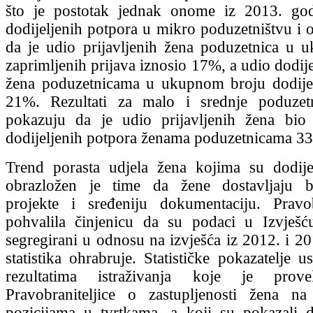
što je postotak jednak onome iz 2013. godi
dodijeljenih potpora u mikro poduzetništvu i 
da je udio prijavljenih žena poduzetnica u
zaprimljenih prijava iznosio 17%, a udio dodij
žena poduzetnicama u ukupnom broju dodijel
21%. Rezultati za malo i srednje poduzet
pokazuju da je udio prijavljenih žena bi
dodijeljenih potpora ženama poduzetnicama 3
Trend porasta udjela žena kojima su dodije
obrazložen je time da žene dostavljaju b
projekte i sređeniju dokumentaciju. Pravob
pohvalila činjenicu da su podaci u Izvješć
segregirani u odnosu na izvješća iz 2012. i 20
statistika ohrabruje. Statističke pokazatelje u
rezultatima istraživanja koje je provel
Pravobraniteljice o zastupljenosti žena n
pozicijama u tvrtkama, a koji su pokazali 