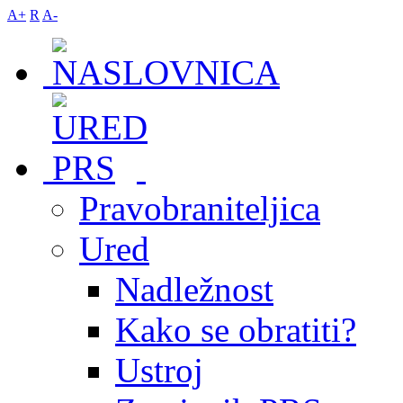
A+
R
A-
Pravobraniteljica
Ured
Nadležnost
Kako se obratiti?
Ustroj