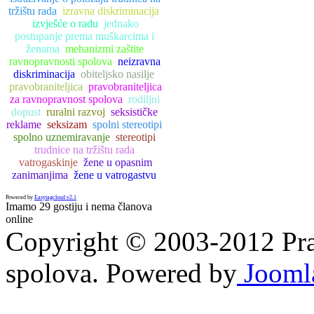
tržištu rada
izravna diskriminacija
izvješće o radu
jednako
postupanje prema muškarcima i
ženama
mehanizmi zaštite
ravnopravnosti spolova
neizravna
diskriminacija
obiteljsko nasilje
pravobraniteljica
pravobraniteljica
za ravnopravnost spolova
rodiljni
dopust
ruralni razvoj
seksističke
reklame
seksizam
spolni stereotipi
spolno uznemiravanje
stereotipi
trudnice na tržištu rada
vatrogaskinje
žene u opasnim
zanimanjima
žene u vatrogastvu
Powered by
Easytagcloud v2.1
Imamo 29 gostiju i nema članova
online
Copyright © 2003-2012 Prav
spolova. Powered by
Jooml