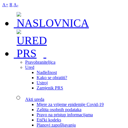
A+
R
A-
Pravobraniteljica
Ured
Nadležnost
Kako se obratiti?
Ustroj
Zamjenik PRS
Akti ureda
Mjere za vrijeme epidemije Covid-19
Zaštita osobnih podataka
Pravo na pristup informacijama
Etički kodeks
Planovi zapošljavanja