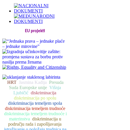
EU projekti
HRT
Jasmina Kadija
Presuda
Suda Europske unije
Višnja
Ljubičić
diskriminacija
diskriminacija po spolu
diskriminacija temeljem spola
diskriminacija temeljem trudnoće
diskriminacija temeljem trudnoće i
materinstva
diskriminacija u
području rada i zapošljavanja
istraživanje o položaju trudnica na