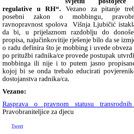
svjetlu postojeće
regulative u RH“.
Vezano za pitanje treb
posebni zakon o mobbingu, pravobran
ravnopravnost spolova Višnja Ljubičić istakl
da bi, u prijelaznom razdoblju do donoš
propisa, najučinkovitije rješenje bilo da se i
o radu definira što je mobbing i uvede obveza
po pritužbi radnika/ce provede postupak utvrđiv
mobbinga ili nije i to putem jasno propisa
kojoj bi se onda trebalo educirati povjerenike
dostojanstva radnika/ca.
Vezano:
Rasprava o pravnom statusu transrodnih
Pravobraniteljice za djecu
Tweet