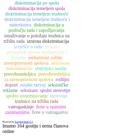
diskriminacija po spolu
diskriminacija temeljem spola
diskriminacija temeljem trudnoće
diskriminacija temeljem trudnoće i
materinstva
diskriminacija u
području rada i zapošljavanja
istraživanje o položaju trudnica na
tržištu rada
izravna diskriminacija
izvješće o radu
jednako
postupanje prema muškarcima i
ženama
mehanizmi zaštite
ravnopravnosti spolova
neizravna
diskriminacija
obiteljsko nasilje
pravobraniteljica
pravobraniteljica
za ravnopravnost spolova
rodiljni
dopust
ruralni razvoj
seksističke
reklame
seksizam
spolni stereotipi
spolno uznemiravanje
stereotipi
trudnice na tržištu rada
vatrogaskinje
žene u opasnim
zanimanjima
žene u vatrogastvu
Powered by
Easytagcloud v2.1
Imamo 164 gostiju i nema članova
online