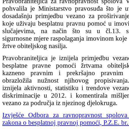
Pravobraniteljica za ravnopravnost spolova V
pohvalila je Ministarstvo pravosuđa što je u
dosadašnju primjedbu vezano za proširivanj
koje uživaju besplatnu pravnu pomoć u imov
slučajevima, na način što su u čl.13. s
sigurnosne mjere raspolaganja imovinom koje 
žrtve obiteljskog nasilja.
Pravobraniteljica je iznijela primjedbu veza
besplatne pravne pomoći žrtvama obiteljs
kazneno pravnim i prekršajno pravnim 
obrazložila nužnost njihovog propisivanj
iznijela aktivnosti, statistiku i trendove veza
diskriminacije u 2012. i komentirala mišlj
vezano za područja iz njezinog djelokruga.
Izvješće Odbora za ravnopravnost spolova
zakona o besplatnoj pravnoj pomoći, P.Z.E. br