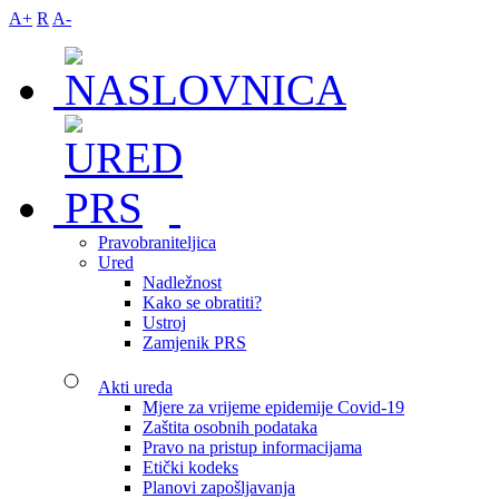
A+
R
A-
Pravobraniteljica
Ured
Nadležnost
Kako se obratiti?
Ustroj
Zamjenik PRS
Akti ureda
Mjere za vrijeme epidemije Covid-19
Zaštita osobnih podataka
Pravo na pristup informacijama
Etički kodeks
Planovi zapošljavanja