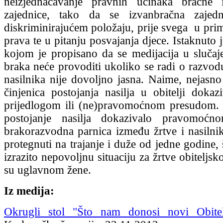
neizjednačavanje pravnih učinaka bračne 
zajednice, tako da se izvanbračna zajed
diskriminirajućem položaju, prije svega u pri
prava te u pitanju posvajanja djece. Istaknuto 
kojom je propisano da se medijacija u sluča
braka neće provoditi ukoliko se radi o razvodu
nasilnika nije dovoljno jasna. Naime, nejasno
činjenica postojanja nasilja u obitelji dokaz
prijedlogom ili (ne)pravomoćnom presudom. 
postojanje nasilja dokazivalo pravomoćn
brakorazvodna parnica između žrtve i nasilni
protegnuti na trajanje i duže od jedne godine, 
izrazito nepovoljnu situaciju za žrtve obiteljsko
su uglavnom žene.
Iz medija:
Okrugli stol "Što nam donosi novi Obitel