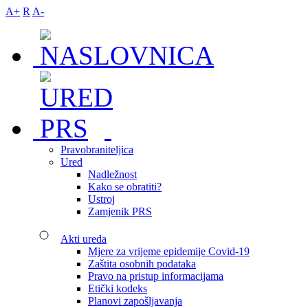
A+
R
A-
Pravobraniteljica
Ured
Nadležnost
Kako se obratiti?
Ustroj
Zamjenik PRS
Akti ureda
Mjere za vrijeme epidemije Covid-19
Zaštita osobnih podataka
Pravo na pristup informacijama
Etički kodeks
Planovi zapošljavanja