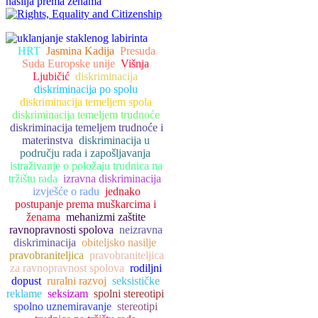
HRT
Jasmina Kadija
Presuda
Suda Europske unije
Višnja
Ljubičić
diskriminacija
diskriminacija po spolu
diskriminacija temeljem spola
diskriminacija temeljem trudnoće
diskriminacija temeljem trudnoće i
materinstva
diskriminacija u
području rada i zapošljavanja
istraživanje o položaju trudnica na
tržištu rada
izravna diskriminacija
izvješće o radu
jednako
postupanje prema muškarcima i
ženama
mehanizmi zaštite
ravnopravnosti spolova
neizravna
diskriminacija
obiteljsko nasilje
pravobraniteljica
pravobraniteljica
za ravnopravnost spolova
rodiljni
dopust
ruralni razvoj
seksističke
reklame
seksizam
spolni stereotipi
spolno uznemiravanje
stereotipi