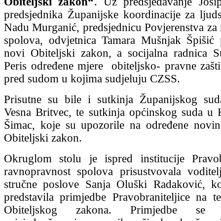
Obiteljski zakon“
. Uz predsjedavanje Josi
predsjednika Županijske koordinacije za ljud
Nadu Murganić, predsjednicu Povjerenstva za
spolova, odvjetnica Tamara Mušnjak Špišić p
novi Obiteljski zakon, a socijalna radnica 
Peris određene mjere obiteljsko- pravne zašti
pred sudom u kojima sudjeluju CZSS.
Prisutne su bile i sutkinja Županijskog su
Vesna Britvec, te sutkinja općinskog suda u
Šimac, koje su upozorile na određene novin
Obiteljski zakon.
Okruglom stolu je ispred institucije Pravob
ravnopravnost spolova prisustvovala voditel
stručne poslove Sanja Oluški Radaković, ko
predstavila primjedbe Pravobraniteljice na te
Obiteljskog zakona. Primjedbe se