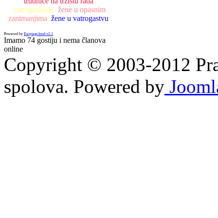
trudnice na tržištu rada
vatrogaskinje
žene u opasnim
zanimanjima
žene u vatrogastvu
Powered by
Easytagcloud v2.1
Imamo 74 gostiju i nema članova
online
Copyright © 2003-2012 Prav
spolova. Powered by
Jooml