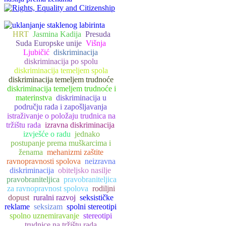
HRT
Jasmina Kadija
Presuda
Suda Europske unije
Višnja
Ljubičić
diskriminacija
diskriminacija po spolu
diskriminacija temeljem spola
diskriminacija temeljem trudnoće
diskriminacija temeljem trudnoće i
materinstva
diskriminacija u
području rada i zapošljavanja
istraživanje o položaju trudnica na
tržištu rada
izravna diskriminacija
izvješće o radu
jednako
postupanje prema muškarcima i
ženama
mehanizmi zaštite
ravnopravnosti spolova
neizravna
diskriminacija
obiteljsko nasilje
pravobraniteljica
pravobraniteljica
za ravnopravnost spolova
rodiljni
dopust
ruralni razvoj
seksističke
reklame
seksizam
spolni stereotipi
spolno uznemiravanje
stereotipi
trudnice na tržištu rada