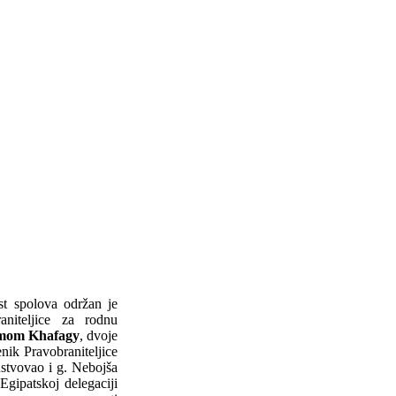
st spolova održan je
aniteljice za rodnu
mom Khafagy
, dvoje
nik Pravobraniteljice
ustvovao i g. Nebojša
 Egipatskoj delegaciji