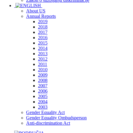
Zakon o suzbijanju diskriminacije
About US
Annual Reports
2019
2018
2017
2016
2015
2014
2013
2012
2011
2010
2009
2008
2007
2006
2005
2004
2003
Gender Equality Act
Gender Equality Ombudsperson
Anti-discrimination Act