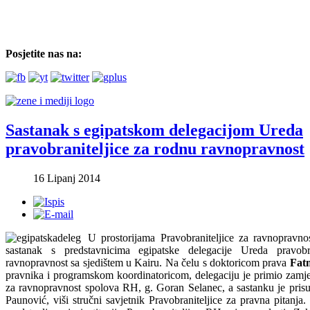
Posjetite nas na:
Sastanak s egipatskom delegacijom Ureda
pravobraniteljice za rodnu ravnopravnost
16 Lipanj 2014
U prostorijama Pravobraniteljice za ravnopravno
sastanak s predstavnicima egipatske delegacije Ureda pravobr
ravnopravnost sa sjedištem u Kairu. Na čelu s doktoricom prava
Fat
pravnika i programskom koordinatoricom, delegaciju je primio zamje
za ravnopravnost spolova RH, g. Goran Selanec, a sastanku je pris
Paunović, viši stručni savjetnik Pravobraniteljice za pravna pitanja.