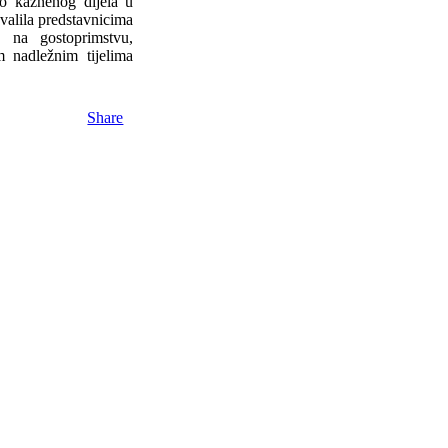
ao kaznenog dijela u
valila predstavnicima
 na gostoprimstvu,
m nadležnim tijelima
Share