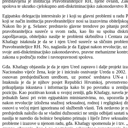
predstavljena je institucija Pravobraniteljice RH, njene ovlasti, Z
spolova te ukratko cjelokupno anti-diskriminacijsko zakonodavstvo R
Egipatsku delegaciju interesiralo je i koji su glavni problemi u radu P
koji se način institucija pravobraniteljice nosi sa izazovima obiteljsko
Nakon što je g. Selanec predstavio glavne trendove po pitanju pro
pravobraniteljica susreće u svom radu, kao što su spolna diskr
zapošljavanja, obiteljsko nasilje te problemi skrbništva i Centara za
Khafagy istaknula je da se i njen Ured susreće sa sličnim problem
Pravobraniteljice RH. No, naglasila je da Egipat nakon revolucije, uz
svoje anti-diskriminacijsko zakonodavstvo, pravne mehanizme kontrol
zakona u području rodne i ravnopravnosti spolova.
Gđa. Khafagy objasnila je da je njen Ured zapravo i dalje projekt iza
Nacionalno vijeće žena, koje je i iniciralo osnivanje Ureda u 2002. g
osnovan predsjedničkom uredbom, uz pomoć sredstava UN-a i 
Istaknula je da je njihov posjet Republici Hrvatskoj, prvenstveno
prikupljanja iskustava i informacija kako bi po povratku u zemlju
poziciju. Kao pozitivan korak u svojoj zemlji, gđa Khafagy, navela je
jednakih šansi pri svim egipatskim ministarstvima, no, upozorila 
nakon revolucije izložena snažnoj seksualnoj, rodnoj i regligiskoj di
osnovi u većoj mjeri ignorirana od službenih vlasti. Tek nedavno je n
predsjednik naložio da se vladini dužnosnici ne smiju odbijati sastati
nasilja te naredio da bolnice besplatno primaju i liječe žrtve seksualn
probleme i izazove u njenom radu, gđa. Khafagy spomenula je i tzv. „g