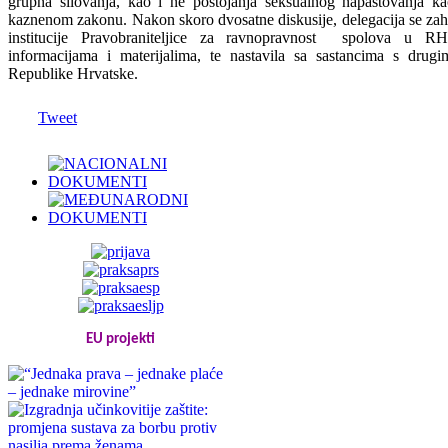
grupna silovanja, kao i ne postojanja seksualnog napastovanja k
kaznenom zakonu. Nakon skoro dvosatne diskusije, delegacija se zah
institucije Pravobraniteljice za ravnopravnost spolova u RH
informacijama i materijalima, te nastavila sa sastancima s drugi
Republike Hrvatske.
Tweet
EU projekti