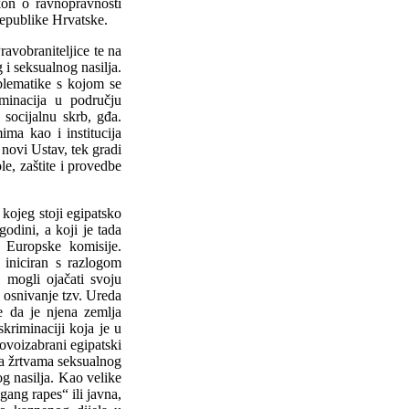
akon o ravnopravnosti
epublike Hrvatske.
ravobraniteljice te na
g i seksualnog nasilja.
blematike s kojom se
iminacija u području
 socijalnu skrb, gđa.
ima kao i institucija
 novi Ustav, tek gradi
e, zaštite i provedbe
 kojeg stoji egipatsko
odini, a koji je tada
Europske komisije.
 iniciran s razlogom
 mogli ojačati svoju
 osnivanje tzv. Ureda
je da je njena zemlja
skriminaciji koja je u
ovoizabrani egipatski
 sa žrtvama seksualnog
og nasilja. Kao velike
ang rapes“ ili javna,