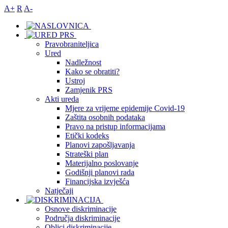
A+
R
A-
Pravobraniteljica
Ured
Nadležnost
Kako se obratiti?
Ustroj
Zamjenik PRS
Akti ureda
Mjere za vrijeme epidemije Covid-19
Zaštita osobnih podataka
Pravo na pristup informacijama
Etički kodeks
Planovi zapošljavanja
Strateški plan
Materijalno poslovanje
Godišnji planovi rada
Financijska izvješća
Natječaji
Osnove diskriminacije
Područja diskriminacije
Oblici diskriminacije