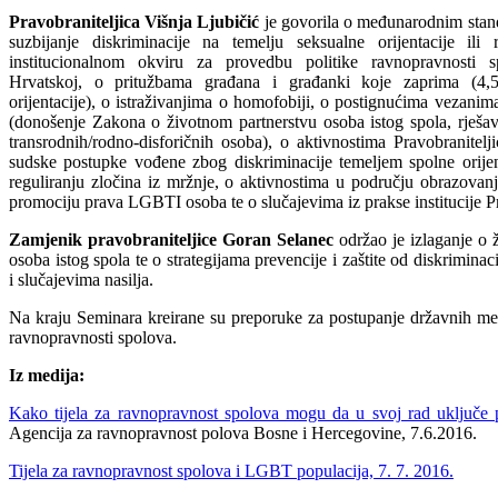
Pravobraniteljica Višnja Ljubičić
je govorila o međunarodnim stan
suzbijanje diskriminacije na temelju seksualne orijentacije ili 
institucionalnom okviru za provedbu politike ravnopravnosti 
Hrvatskoj, o pritužbama građana i građanki koje zaprima (4,
orijentacije), o istraživanjima o homofobiji, o postignućima vezanim
(donošenje Zakona o životnom partnerstvu osoba istog spola, rješa
transrodnih/rodno-disforičnih osoba), o aktivnostima Pravobranitel
sudske postupke vođene zbog diskriminacije temeljem spolne orije
reguliranju zločina iz mržnje, o aktivnostima u području obrazovanj
promociju prava LGBTI osoba te o slučajevima iz prakse institucije Pr
Zamjenik pravobraniteljice Goran Selanec
održao je izlaganje o 
osoba istog spola te o strategijama prevencije i zaštite od diskrimin
i slučajevima nasilja.
Na kraju Seminara kreirane su preporuke za postupanje državnih m
ravnopravnosti spolova.
Iz medija:
Kako tijela za ravnopravnost spolova mogu da u svoj rad uključ
Agencija za ravnopravnost polova Bosne i Hercegovine, 7.6.2016.
Tijela za ravnopravnost spolova i LGBT populacija, 7. 7. 2016.