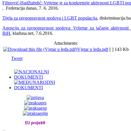
Filipović-Hadžiabdić: Vrijeme je za konkretnije aktivnosti LGBTI po
, Federacija danas, 7. 6. 2016.
Tijela za ravnopravnost spolova i LGBT populacija
, diskriminacija.ba
Agencija za ravnopravnost spolova: Vrijeme za jačanje aktivnost
BiH
, kladusa.net, 7.6.2016.
Attachments:
Vjetar u leđa.pdf
[ ]
143 Kb
Tweet
EU projekti