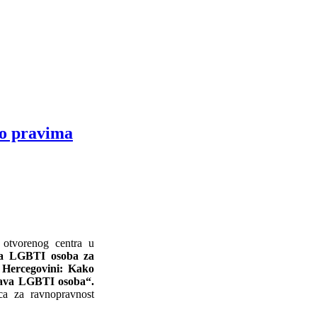
 o pravima
 otvorenog centra u
ma LGBTI osoba za
i Hercegovini: Kako
prava LGBTI osoba“.
ica za ravnopravnost