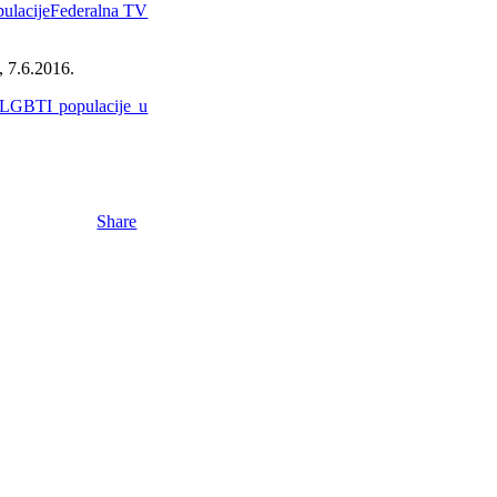
pulacije
Federalna TV
, 7.6.2016.
i LGBTI populacije u
Share