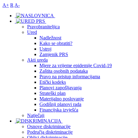
A+
R
A-
Pravobraniteljica
Ured
Nadležnost
Kako se obratiti?
Ustroj
Zamjenik PRS
Akti ureda
Mjere za vrijeme epidemije Covid-19
Zaštita osobnih podataka
Pravo na pristup informacijama
Etički kodeks
Planovi zapošljavanja
Strateški plan
Materijalno poslovanje
Godišnji planovi rada
Financijska izvješća
Natječaji
Osnove diskriminacije
Područja diskriminacije
Oblici diskriminacije