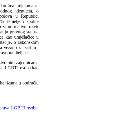
dardima i mjerama za
rodnog identiteta, o
spolova u Republici
5% temeljem spolne
a za normativni okvir
vanju pravnog statusa
jice kao umješačice u
ntacije, o zakonskom
a vezano za zaštitu i
avobraniteljice.
životnim zajednicama
acije LGBTI osoba kao
ehanizama u području
e prava LGBTI osoba,