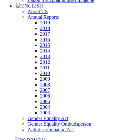
Zakon o suzbijanju diskriminacije
About US
Annual Reports
2019
2018
2017
2016
2015
2014
2013
2012
2011
2010
2009
2008
2007
2006
2005
2004
2003
Gender Equality Act
Gender Equality Ombudsperson
Anti-discrimination Act