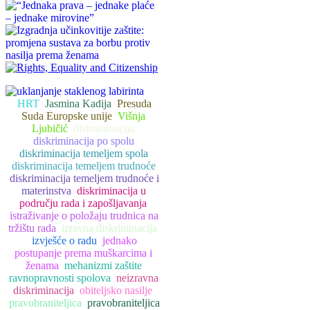
HRT
Jasmina Kadija
Presuda
Suda Europske unije
Višnja
Ljubičić
diskriminacija
diskriminacija po spolu
diskriminacija temeljem spola
diskriminacija temeljem trudnoće
diskriminacija temeljem trudnoće i
materinstva
diskriminacija u
području rada i zapošljavanja
istraživanje o položaju trudnica na
tržištu rada
izravna diskriminacija
izvješće o radu
jednako
postupanje prema muškarcima i
ženama
mehanizmi zaštite
ravnopravnosti spolova
neizravna
diskriminacija
obiteljsko nasilje
pravobraniteljica
pravobraniteljica