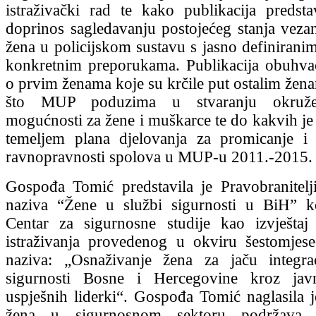
istraživački rad te kako publikacija predstav
doprinos sagledavanju postojećeg stanja veza
žena u policijskom sustavu s jasno definiranim
konkretnim preporukama. Publikacija obuhva
o prvim ženama koje su krčile put ostalim žena
što MUP poduzima u stvaranju okružen
mogućnosti za žene i muškarce te do kakvih j
temeljem plana djelovanja za promicanje i 
ravnopravnosti spolova u MUP-u 2011.-2015.
Gospođa Tomić predstavila je Pravobranitelji
naziva “Žene u službi sigurnosti u BiH” ko
Centar za sigurnosne studije kao izvještaj
istraživanja provedenog u okviru šestomjes
naziva: „Osnaživanje žena za jaču integra
sigurnosti Bosne i Hercegovine kroz jav
uspješnih liderki“. Gospođa Tomić naglasila 
žena u sigurnosnom sektoru podržava 