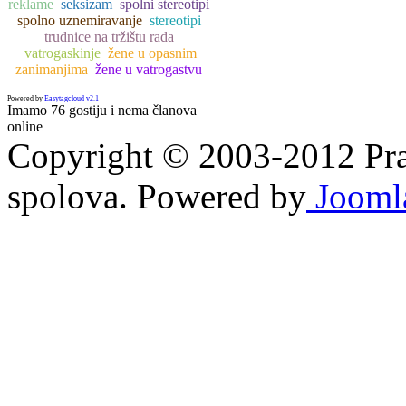
reklame
seksizam
spolni stereotipi
spolno uznemiravanje
stereotipi
trudnice na tržištu rada
vatrogaskinje
žene u opasnim
zanimanjima
žene u vatrogastvu
Powered by
Easytagcloud v2.1
Imamo 76 gostiju i nema članova
online
Copyright © 2003-2012 Prav
spolova. Powered by
Jooml