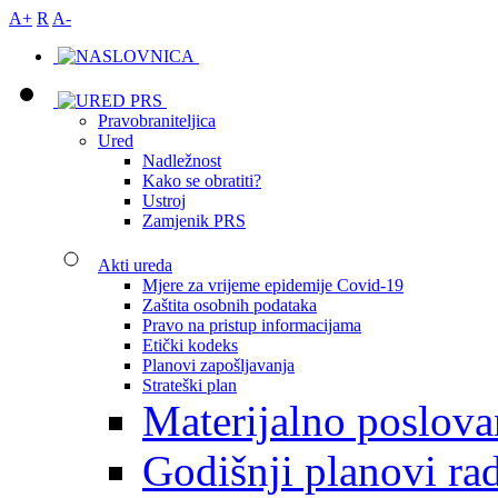
A+
R
A-
Pravobraniteljica
Ured
Nadležnost
Kako se obratiti?
Ustroj
Zamjenik PRS
Akti ureda
Mjere za vrijeme epidemije Covid-19
Zaštita osobnih podataka
Pravo na pristup informacijama
Etički kodeks
Planovi zapošljavanja
Strateški plan
Materijalno poslova
Godišnji planovi ra