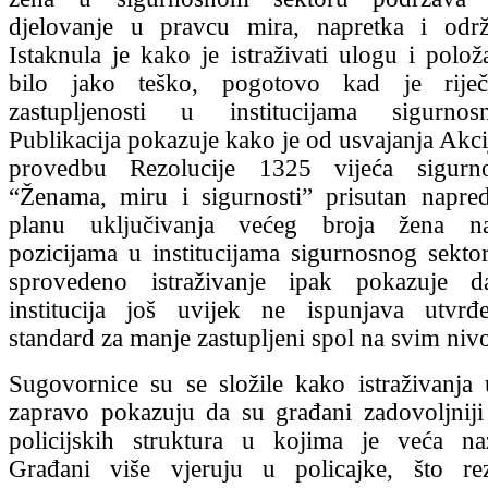
djelovanje u pravcu mira, napretka i održ
Istaknula je kako je istraživati ulogu i polo
bilo jako teško, pogotovo kad je rije
zastupljenosti u institucijama sigurnos
Publikacija pokazuje kako je od usvajanja Akci
provedbu Rezolucije 1325 vijeća sigur
“Ženama, miru i sigurnosti” prisutan napr
planu uključivanja većeg broja žena na
pozicijama u institucijama sigurnosnog sekt
sprovedeno istraživanje ipak pokazuje d
institucija još uvijek ne ispunjava utvrđ
standard za manje zastupljeni spol na svim niv
Sugovornice su se složile kako istraživanja
zapravo pokazuju da su građani zadovoljnij
policijskih struktura u kojima je veća na
Građani više vjeruju u policajke, što re