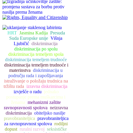
HRT
Jasmina Kadija
Presuda
Suda Europske unije
Višnja
Ljubičić
diskriminacija
diskriminacija po spolu
diskriminacija temeljem spola
diskriminacija temeljem trudnoće
diskriminacija temeljem trudnoće i
materinstva
diskriminacija u
području rada i zapošljavanja
istraživanje o položaju trudnica na
tržištu rada
izravna diskriminacija
izvješće o radu
jednako
postupanje prema muškarcima i
ženama
mehanizmi zaštite
ravnopravnosti spolova
neizravna
diskriminacija
obiteljsko nasilje
pravobraniteljica
pravobraniteljica
za ravnopravnost spolova
rodiljni
dopust
ruralni razvoj
seksističke