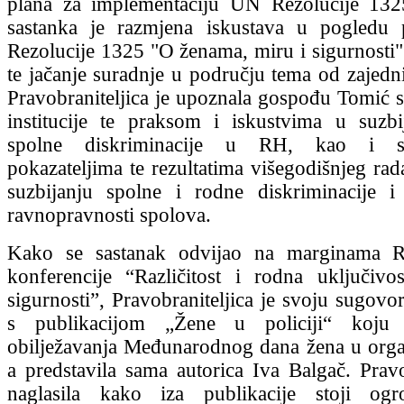
plana za implementaciju UN Rezolucije 132
sastanka je razmjena iskustava u pogled
Rezolucije 1325 "O ženama, miru i sigurnosti"
te jačanje suradnje u području tema od zajedni
Pravobraniteljica je upoznala gospođu Tomić 
institucije te praksom i iskustvima u suzb
spolne diskriminacije u RH, kao i s
pokazateljima te rezultatima višegodišnjeg rada
suzbijanju spolne i rodne diskriminacije i
ravnopravnosti spolova.
Kako se sastanak odvijao na marginama
konferencije “Različitost i rodna uključiv
sigurnosti”, Pravobraniteljica je svoju sugovo
s publikacijom „Žene u policiji“ koj
obilježavanja Međunarodnog dana žena u org
a predstavila sama autorica Iva Balgač. Pravob
naglasila kako iza publikacije stoji og