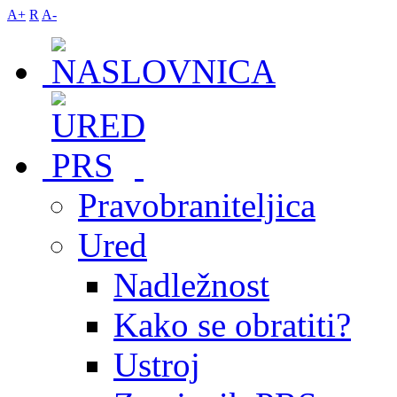
A+
R
A-
Pravobraniteljica
Ured
Nadležnost
Kako se obratiti?
Ustroj