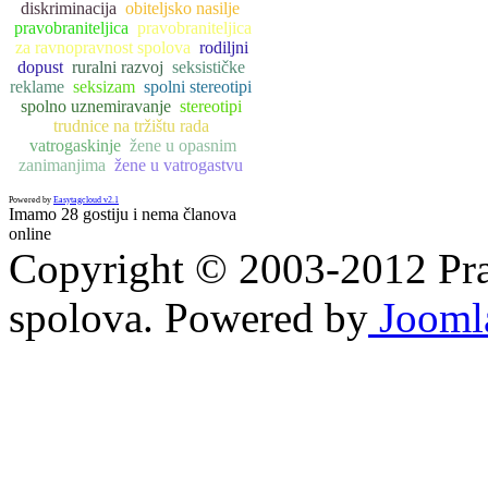
diskriminacija
obiteljsko nasilje
pravobraniteljica
pravobraniteljica
za ravnopravnost spolova
rodiljni
dopust
ruralni razvoj
seksističke
reklame
seksizam
spolni stereotipi
spolno uznemiravanje
stereotipi
trudnice na tržištu rada
vatrogaskinje
žene u opasnim
zanimanjima
žene u vatrogastvu
Powered by
Easytagcloud v2.1
Imamo 28 gostiju i nema članova
online
Copyright © 2003-2012 Prav
spolova. Powered by
Jooml