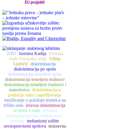
EU projekti
HRT
Jasmina Kadija
Presuda
Suda Europske unije
Višnja
Ljubičić
diskriminacija
diskriminacija po spolu
diskriminacija temeljem spola
diskriminacija temeljem trudnoće
diskriminacija temeljem trudnoće i
materinstva
diskriminacija u
području rada i zapošljavanja
istraživanje o položaju trudnica na
tržištu rada
izravna diskriminacija
izvješće o radu
jednako
postupanje prema muškarcima i
ženama
mehanizmi zaštite
ravnopravnosti spolova
neizravna