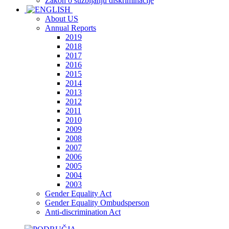
Zakon o suzbijanju diskriminacije
About US
Annual Reports
2019
2018
2017
2016
2015
2014
2013
2012
2011
2010
2009
2008
2007
2006
2005
2004
2003
Gender Equality Act
Gender Equality Ombudsperson
Anti-discrimination Act