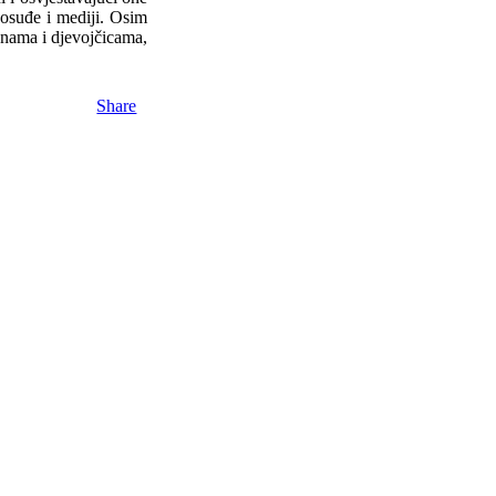
avosuđe i mediji. Osim
ženama i djevojčicama,
Share