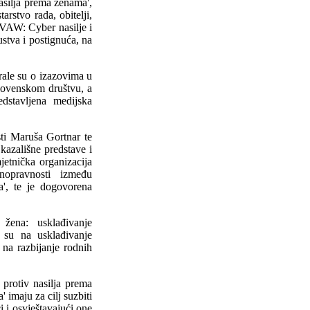
nasilja prema ženama',
arstvo rada, obitelji,
VAW: Cyber nasilje i
ustva i postignuća, na
arale su o izazovima u
lovenskom društvu, a
edstavljena medijska
sti Maruša Gortnar te
 kazališne predstave i
jetnička organizacija
vnopravnosti između
a', te je dogovorena
žena: usklađivanje
 su na usklađivanje
 na razbijanje rodnih
u protiv nasilja prema
 imaju za cilj suzbiti
ći i osvještavajući one