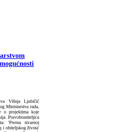
tarstvom
h mogućnosti
ova Višnja Ljubičić
og Ministarstva rada,
se o projektima koje
ja. Pravobraniteljica
a: 'Prema stvarnoj
i obiteljskog života'