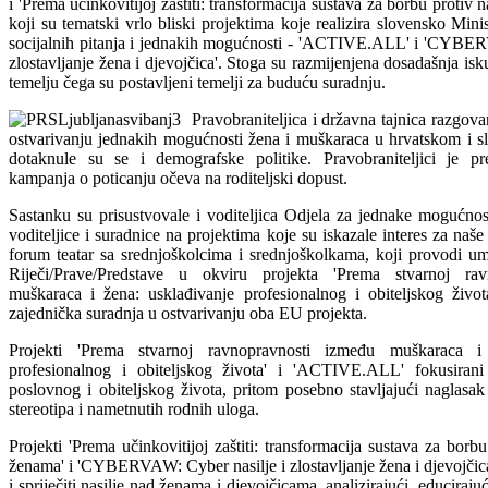
i 'Prema učinkovitijoj zaštiti: transformacija sustava za borbu protiv 
koji su tematski vrlo bliski projektima koje realizira slovensko Minist
socijalnih pitanja i jednakih mogućnosti - 'ACTIVE.ALL' i 'CYBER
zlostavljanje žena i djevojčica'. Stoga su razmijenjena dosadašnja isk
temelju čega su postavljeni temelji za buduću suradnju.
Pravobraniteljica i državna tajnica razgov
ostvarivanju jednakih mogućnosti žena i muškaraca u hrvatskom i s
dotaknule su se i demografske politike. Pravobraniteljici je pr
kampanja o poticanju očeva na roditeljski dopust.
Sastanku su prisustvovale i voditeljica Odjela za jednake mogućno
voditeljice i suradnice na projektima koje su iskazale interes za naše
forum teatar sa srednjoškolcima i srednjoškolkama, koji provodi um
Riječi/Prave/Predstave u okviru projekta 'Prema stvarnoj ra
muškaraca i žena: usklađivanje profesionalnog i obiteljskog život
zajednička suradnja u ostvarivanju oba EU projekta.
Projekti 'Prema stvarnoj ravnopravnosti između muškaraca i 
profesionalnog i obiteljskog života' i 'ACTIVE.ALL' fokusirani
poslovnog i obiteljskog života, pritom posebno stavljajući naglasak
stereotipa i nametnutih rodnih uloga.
Projekti 'Prema učinkovitijoj zaštiti: transformacija sustava za borb
ženama' i 'CYBERVAW: Cyber nasilje i zlostavljanje žena i djevojčica'
i spriječiti nasilje nad ženama i djevojčicama, analizirajući, educiraju