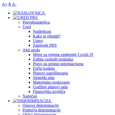
A+
R
A-
Pravobraniteljica
Ured
Nadležnost
Kako se obratiti?
Ustroj
Zamjenik PRS
Akti ureda
Mjere za vrijeme epidemije Covid-19
Zaštita osobnih podataka
Pravo na pristup informacijama
Etički kodeks
Planovi zapošljavanja
Strateški plan
Materijalno poslovanje
Godišnji planovi rada
Financijska izvješća
Natječaji
Osnove diskriminacije
Područja diskriminacije
Oblici diskriminacije