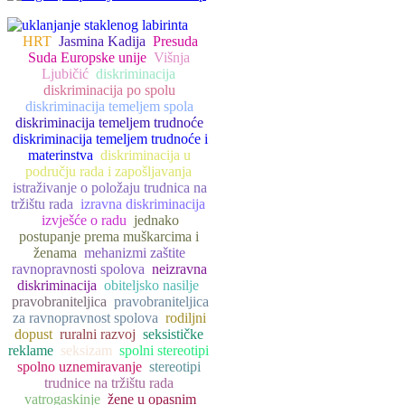
HRT
Jasmina Kadija
Presuda
Suda Europske unije
Višnja
Ljubičić
diskriminacija
diskriminacija po spolu
diskriminacija temeljem spola
diskriminacija temeljem trudnoće
diskriminacija temeljem trudnoće i
materinstva
diskriminacija u
području rada i zapošljavanja
istraživanje o položaju trudnica na
tržištu rada
izravna diskriminacija
izvješće o radu
jednako
postupanje prema muškarcima i
ženama
mehanizmi zaštite
ravnopravnosti spolova
neizravna
diskriminacija
obiteljsko nasilje
pravobraniteljica
pravobraniteljica
za ravnopravnost spolova
rodiljni
dopust
ruralni razvoj
seksističke
reklame
seksizam
spolni stereotipi
spolno uznemiravanje
stereotipi
trudnice na tržištu rada
vatrogaskinje
žene u opasnim