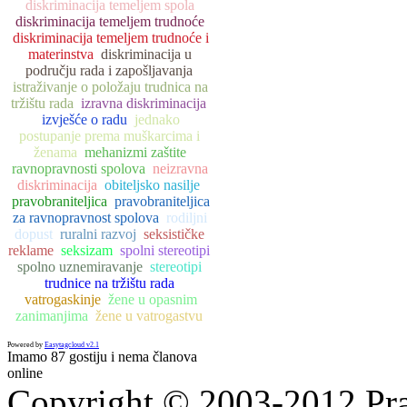
diskriminacija temeljem spola
diskriminacija temeljem trudnoće
diskriminacija temeljem trudnoće i
materinstva
diskriminacija u
području rada i zapošljavanja
istraživanje o položaju trudnica na
tržištu rada
izravna diskriminacija
izvješće o radu
jednako
postupanje prema muškarcima i
ženama
mehanizmi zaštite
ravnopravnosti spolova
neizravna
diskriminacija
obiteljsko nasilje
pravobraniteljica
pravobraniteljica
za ravnopravnost spolova
rodiljni
dopust
ruralni razvoj
seksističke
reklame
seksizam
spolni stereotipi
spolno uznemiravanje
stereotipi
trudnice na tržištu rada
vatrogaskinje
žene u opasnim
zanimanjima
žene u vatrogastvu
Powered by
Easytagcloud v2.1
Imamo 87 gostiju i nema članova
online
Copyright © 2003-2012 Prav