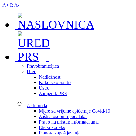
A+
R
A-
Pravobraniteljica
Ured
Nadležnost
Kako se obratiti?
Ustroj
Zamjenik PRS
Akti ureda
Mjere za vrijeme epidemije Covid-19
Zaštita osobnih podataka
Pravo na pristup informacijama
Etički kodeks
Planovi zapošljavanja