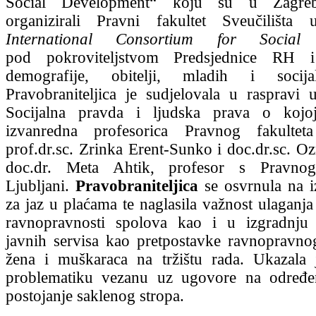
Social Development“ koju su u Zagreb
organizirali Pravni fakultet Sveučilišt
International Consortium for Social 
pod pokroviteljstvom Predsjednice RH i 
demografije, obitelji, mladih i socijal
Pravobraniteljica je sudjelovala u raspravi
Socijalna pravda i ljudska prava o kojo
izvanredna profesorica Pravnog fakulte
prof.dr.sc. Zrinka Erent-Sunko i doc.dr.sc. Oz
doc.dr. Meta Ahtik, profesor s Pravnog
Ljubljani.
Pravobraniteljica
se osvrnula na i
za jaz u plaćama te naglasila važnost ulaganja
ravnopravnosti spolova kao i u izgradnju 
javnih servisa kao pretpostavke ravnopravno
žena i muškaraca na tržištu rada. Ukazala 
problematiku vezanu uz ugovore na određe
postojanje saklenog stropa.