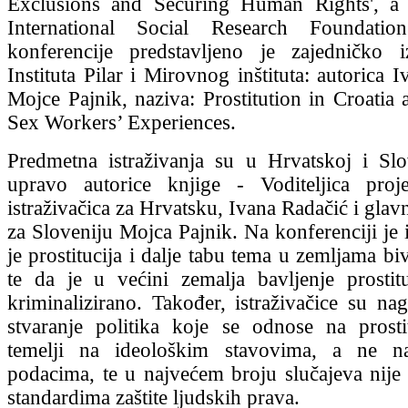
Exclusions and Securing Human Rights', a k
International Social Research Foundati
konferencije predstavljeno je zajedničko i
Instituta Pilar i Mirovnog inštituta: autorica 
Mojce Pajnik, naziva: Prostitution in Croatia 
Sex Workers’ Experiences.
Predmetna istraživanja su u Hrvatskoj i Slo
upravo autorice knjige - Voditeljica proj
istraživačica za Hrvatsku, Ivana Radačić i glavn
za Sloveniju Mojca Pajnik. Na konferenciji je 
je prostitucija i dalje tabu tema u zemljama bi
te da je u većini zemalja bavljenje prostit
kriminalizirano. Također, istraživačice su nag
stvaranje politika koje se odnose na prosti
temelji na ideološkim stavovima, a ne n
podacima, te u najvećem broju slučajeva nije
standardima zaštite ljudskih prava.