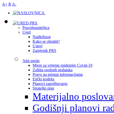
A+
R
A-
Pravobraniteljica
Ured
Nadležnost
Kako se obratiti?
Ustroj
Zamjenik PRS
Akti ureda
Mjere za vrijeme epidemije Covid-19
Zaštita osobnih podataka
Pravo na pristup informacijama
Etički kodeks
Planovi zapošljavanja
Strateški plan
Materijalno poslova
Godišnji planovi ra