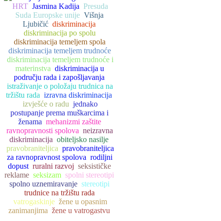
HRT
Jasmina Kadija
Presuda
Suda Europske unije
Višnja
Ljubičić
diskriminacija
diskriminacija po spolu
diskriminacija temeljem spola
diskriminacija temeljem trudnoće
diskriminacija temeljem trudnoće i
materinstva
diskriminacija u
području rada i zapošljavanja
istraživanje o položaju trudnica na
tržištu rada
izravna diskriminacija
izvješće o radu
jednako
postupanje prema muškarcima i
ženama
mehanizmi zaštite
ravnopravnosti spolova
neizravna
diskriminacija
obiteljsko nasilje
pravobraniteljica
pravobraniteljica
za ravnopravnost spolova
rodiljni
dopust
ruralni razvoj
seksističke
reklame
seksizam
spolni stereotipi
spolno uznemiravanje
stereotipi
trudnice na tržištu rada
vatrogaskinje
žene u opasnim
zanimanjima
žene u vatrogastvu