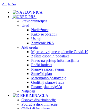
A+
R
A-
Pravobraniteljica
Ured
Nadležnost
Kako se obratiti?
Ustroj
Zamjenik PRS
Akti ureda
Mjere za vrijeme epidemije Covid-19
Zaštita osobnih podataka
Pravo na pristup informacijama
Etički kodeks
Planovi zapošljavanja
Strateški plan
Materijalno poslovanje
Godišnji planovi rada
Financijska izvješća
Natječaji
Osnove diskriminacije
Područja diskriminacije
Oblici diskriminacije