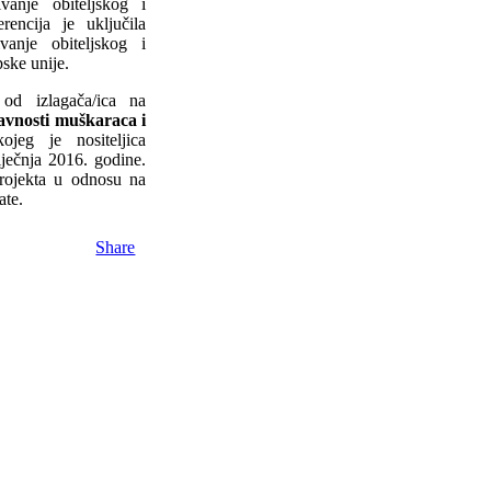
anje obiteljskog i
encija je uključila
vanje obiteljskog i
pske unije.
od izlagača/ica na
avnosti muškaraca i
ojeg je nositeljica
iječnja 2016. godine.
projekta u odnosu na
ate.
Share