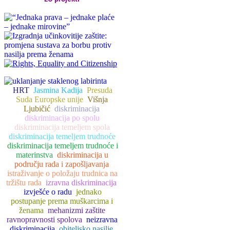
HRT
Jasmina Kadija
Presuda
Suda Europske unije
Višnja
Ljubičić
diskriminacija
diskriminacija po spolu
diskriminacija temeljem spola
diskriminacija temeljem trudnoće
diskriminacija temeljem trudnoće i
materinstva
diskriminacija u
području rada i zapošljavanja
istraživanje o položaju trudnica na
tržištu rada
izravna diskriminacija
izvješće o radu
jednako
postupanje prema muškarcima i
ženama
mehanizmi zaštite
ravnopravnosti spolova
neizravna
diskriminacija
obiteljsko nasilje