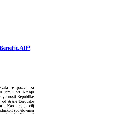
Benefit.All“
azvala se pozivu za
e u Brdu pri Kranju
 mogućnosti Republike
g od strane Europske
a. Kao krajnji cilj
jednakog sudjelovanja