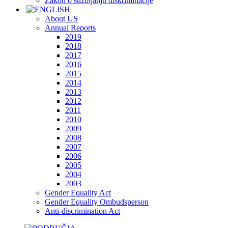
Zakon o suzbijanju diskriminacije
About US
Annual Reports
2019
2018
2017
2016
2015
2014
2013
2012
2011
2010
2009
2008
2007
2006
2005
2004
2003
Gender Equality Act
Gender Equality Ombudsperson
Anti-discrimination Act