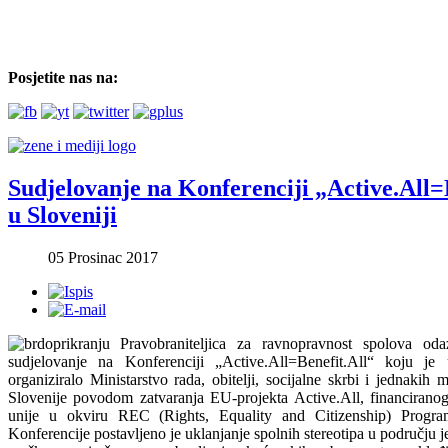
Posjetite nas na:
Sudjelovanje na Konferenciji „Active.All=
u Sloveniji
05 Prosinac 2017
Pravobraniteljica za ravnopravnost spolova od
sudjelovanje na Konferenciji „Active.All=Benefit.All“ koju j
organiziralo Ministarstvo rada, obitelji, socijalne skrbi i jednakih
Slovenije povodom zatvaranja EU-projekta Active.All, financirano
unije u okviru REC (Rights, Equality and Citizenship) Program
Konferencije postavljeno je uklanjanje spolnih stereotipa u području 