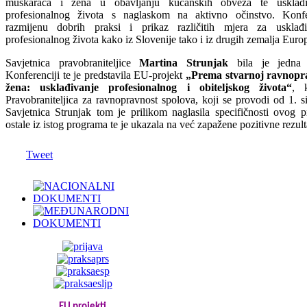
muškaraca i žena u obavljanju kućanskih obveza te usklađiv
profesionalnog života s naglaskom na aktivno očinstvo. Konfer
razmijenu dobrih praksi i prikaz različitih mjera za usklađi
profesionalnog života kako iz Slovenije tako i iz drugih zemalja Euro
Savjetnica pravobraniteljice
Martina Strunjak
bila je jedna 
Konferenciji te je predstavila EU-projekt
„Prema stvarnoj ravnopr
žena: usklađivanje profesionalnog i obiteljskog života“
, k
Pravobraniteljica za ravnopravnost spolova, koji se provodi od 1. s
Savjetnica Strunjak tom je prilikom naglasila specifičnosti ovog 
ostale iz istog programa te je ukazala na već zapažene pozitivne rezult
Tweet
EU projekti