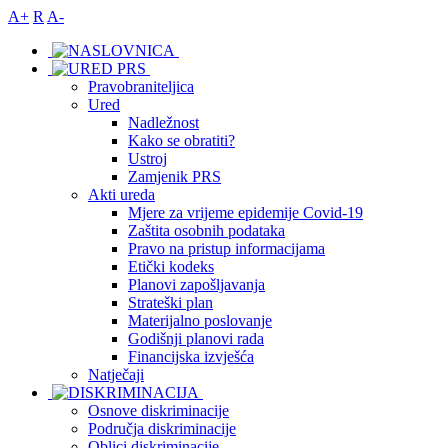
A+
R
A-
Pravobraniteljica
Ured
Nadležnost
Kako se obratiti?
Ustroj
Zamjenik PRS
Akti ureda
Mjere za vrijeme epidemije Covid-19
Zaštita osobnih podataka
Pravo na pristup informacijama
Etički kodeks
Planovi zapošljavanja
Strateški plan
Materijalno poslovanje
Godišnji planovi rada
Financijska izvješća
Natječaji
Osnove diskriminacije
Područja diskriminacije
Oblici diskriminacije