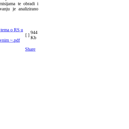
misijama te obradi i
vanju je analizirano
944
[ ]
Kb
ivnim ~.pdf
Share