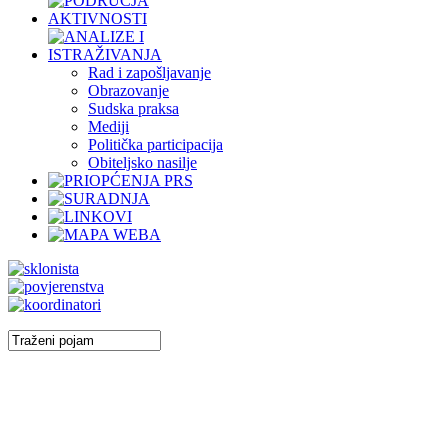
Rad i zapošljavanje
Obrazovanje
Sudska praksa
Mediji
Politička participacija
Obiteljsko nasilje