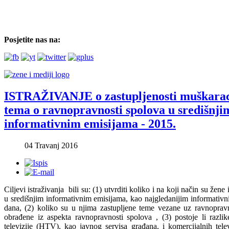
Posjetite nas na:
ISTRAŽIVANJE o zastupljenosti muškaraca
tema o ravnopravnosti spolova u središnji
informativnim emisijama - 2015.
04 Travanj 2016
Ciljevi istraživanja bili su: (1) utvrditi koliko i na koji način su žene
u središnjim informativnim emisijama, kao najgledanijim informativ
dana, (2) koliko su u njima zastupljene teme vezane uz ravnopravn
obrađene iz aspekta ravnopravnosti spolova , (3) postoje li razli
televizije (HTV), kao javnog servisa građana, i komercijalnih tele