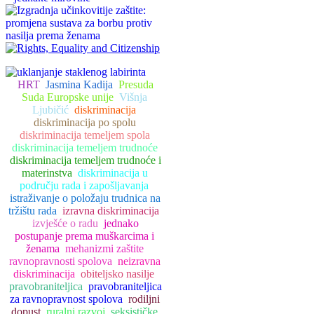
HRT
Jasmina Kadija
Presuda
Suda Europske unije
Višnja
Ljubičić
diskriminacija
diskriminacija po spolu
diskriminacija temeljem spola
diskriminacija temeljem trudnoće
diskriminacija temeljem trudnoće i
materinstva
diskriminacija u
području rada i zapošljavanja
istraživanje o položaju trudnica na
tržištu rada
izravna diskriminacija
izvješće o radu
jednako
postupanje prema muškarcima i
ženama
mehanizmi zaštite
ravnopravnosti spolova
neizravna
diskriminacija
obiteljsko nasilje
pravobraniteljica
pravobraniteljica
za ravnopravnost spolova
rodiljni
dopust
ruralni razvoj
seksističke