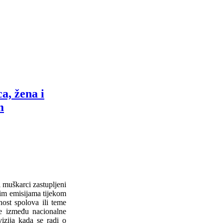
, žena i
m
 i muškarci zastupljeni
nim emisijama tijekom
ost spolova ili teme
ke između nacionalne
vizija kada se radi o