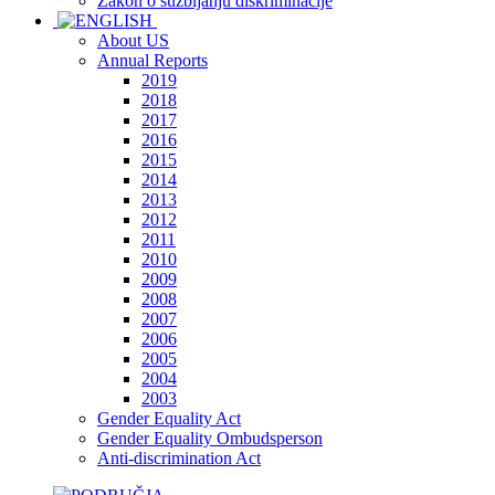
Zakon o suzbijanju diskriminacije
About US
Annual Reports
2019
2018
2017
2016
2015
2014
2013
2012
2011
2010
2009
2008
2007
2006
2005
2004
2003
Gender Equality Act
Gender Equality Ombudsperson
Anti-discrimination Act