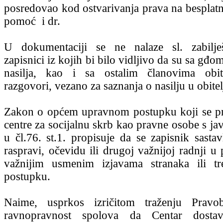
posredovao kod ostvarivanja prava na besplat
pomoć i dr.
U dokumentaciji se ne nalaze sl. zabilj
zapisnici iz kojih bi bilo vidljivo da su sa gđ
nasilja, kao i sa ostalim članovima obite
razgovori, vezano za saznanja o nasilju u obitel
Zakon o općem upravnom postupku koji se pr
centre za socijalnu skrb kao pravne osobe s ja
u čl.76. st.1. propisuje da se zapisnik sasta
raspravi, očevidu ili drugoj važnijoj radnji u
važnijim usmenim izjavama stranaka ili t
postupku.
Naime, usprkos izričitom traženju Pravobr
ravnopravnost spolova da Centar dostav