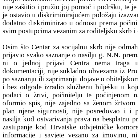
nije zaštitio i pružio joj pomoć i podršku, te je
je ostavio u diskriminirajućem položaju izazva
dodatno diskriminirao u odnosu prema počinit
svim postupcima vezanim za roditeljsku skrb i
Osim što Centar za socijalnu skrb nije odma
prijavio svako saznanje o nasilju g. N.N. prem
ni o jednoj prijavi Centra nema traga u
dokumentaciji, nije sukladno obvezama iz Pr
po saznanju ili zaprimanju dojave o obiteljsko
i bez odgode izradio službenu bilješku u koju
podaci o žrtvi, počinitelju te počinjenom n
oformio spis, nije zajedno sa ženom žrtvom n
plan njene sigurnosti, nije posredovao i i
nasilja kod ostvarivanja prava na besplatnu 
zastupanje kod Hrvatske odvjetničke komore
informacije i savjete vezano za imovinu, n