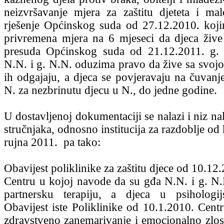
neizvršavanje mjera za zaštitu djeteta i mal
rješenje Općinskog suda od 27.12.2010. koj
privremena mjera na 6 mjeseci da djeca živ
presuda Općinskog suda od 21.12.2011. g.
N.N. i g. N.N. oduzima pravo da žive sa svoj
ih odgajaju, a djeca se povjeravaju na čuvanj
N. za nezbrinutu djecu u N., do jedne godine.
U dostavljenoj dokumentaciji se nalazi i niz nal
stručnjaka, odnosno institucija za razdoblje od
rujna 2011. pa tako:
Obavijest poliklinike za zaštitu djece od 10.1
Centru u kojoj navode da su gđa N.N. i g. N.
partnersku terapiju, a djeca u psihologij
Obavijest iste Poliklinike od 10.1.2010. Cent
zdravstveno zanemarivanje i emocionalno zlost