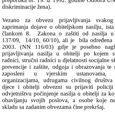
preporuka br. 19. iz 1992. godine Odbora UN
diskriminacije žena).
Vezano za obvezu prijavljivanja svakog 
zaprimanja dojave o obiteljskom nasilju, ista
člankom 8. Zakona o zaštiti od nasilja u 
137/09, 14/10, 60/10), ali je bila određen
2003. (NN 116/03) gdje je posebno nagl
prijavljivanja nasilja u obitelji po kojem 
radnici, stručni radnici u djelatnosti socijalne s
prevencije i zaštite, odgoja i obrazovanja te 
zaposleni u vjerskim ustanovama, h
organizacijama, udrugama civilnog društva
djece i obitelji obvezni su prijaviti policij
odvjetništvu počinjenje nasilja u obitelji za ko
obavljanju svojih poslova, a osobe koje n
skladu sa zadanim obvezama čine prekršaj.