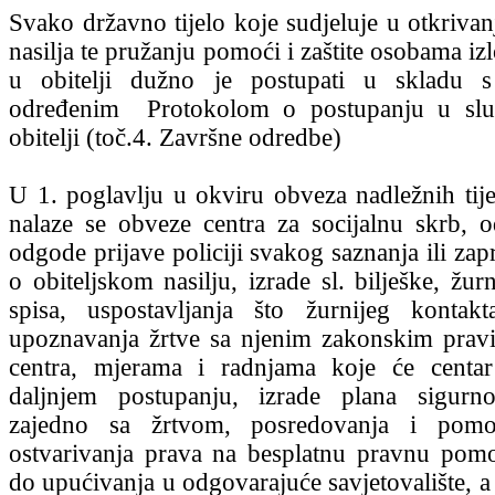
Svako državno tijelo koje sudjeluje u otkrivan
nasilja te pružanju pomoći i zaštite osobama iz
u obitelji dužno je postupati u skladu s
određenim Protokolom o postupanju u sluč
obitelji (toč.4. Završne odredbe)
U 1. poglavlju u okviru obveza nadležnih tije
nalaze se obveze centra za socijalnu skrb, 
odgode prijave policiji svakog saznanja ili za
o obiteljskom nasilju, izrade sl. bilješke, žu
spisa, uspostavljanja što žurnijeg kontak
upoznavanja žrtve sa njenim zakonskim prav
centra, mjerama i radnjama koje će cent
daljnjem postupanju, izrade plana sigurno
zajedno sa žrtvom, posredovanja i pomo
ostvarivanja prava na besplatnu pravnu pomo
do upućivanja u odgovarajuće savjetovalište, 