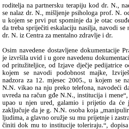
roditelja na partnersku terapiju kod dr. N., n
se nalaz dr. N., mišljenje psihologa prof. N. 
u kojem se prvi put spominje da je otac osuđen
da treba spriječiti eskalaciju nasilja, navodi se 
dr. N. iz Centra za mentalno zdravlje i dr.
Osim navedene dostavljene dokumentacije Pra
je izvršila uvid i u gore navedenu dokumentaci
od pritužiteljice, od Izjave dječje pedijatrice 
kojem se navodi podobnost majke, Izviješć
nadzora za 12. mjesec 2005., u kojem se na
N.N. vikao na nju preko telefona, navodeći da
uvreda na račun gđe N.N., institucija i mene“,
upao u njen ured, galamio i prijetio da će je
zaključuje da je g. N.N. osoba koja „manipulir
ljudima, a glavno oružje su mu prijetnje i zastra
činiti dok mu to institucije toleriraju.“, dopis