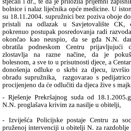
stjecali i dr., te da je priložila prijemni zapisni
bolnice i nalaz liječnika opće medicine. U ist
su 18.11.2004. supružnici bez poziva oboje doš
pristali na odlazak u Savjetovalište CK,
pokrenuo postupak posredovanja radi razvoda 
okončao kao neuspio, da se gđa N.N. dan
obratila podneskom Centru prijavljujući
zlostavlja na razne načine, da je pokuš
bolesnom, a sve to u prisutnosti djece, a Centa
donošenja odluke o skrbi za djecu, izvršio
obradu supružnika, razgovarao s pedijatrico
procijenjeno da će odlučiti da djeca žive s maj
- Rješenje Prekršajnog suda od 18.1.2005.g
N.N. proglašava krivim za nasilje u obitelji,
- Izviješća Policijske postaje Centru za so
pruženoj intervenciji u obitelji N. za razdoblj