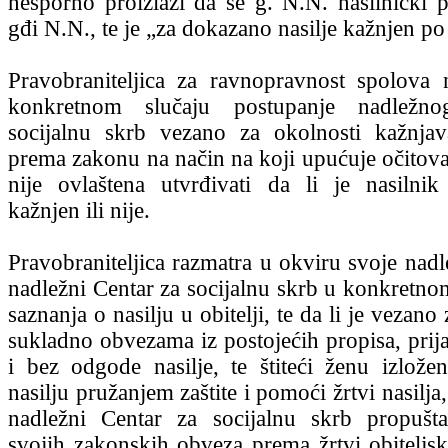
nesporno proizlazi da se g. N.N. nasilnički
gđi N.N., te je „za dokazano nasilje kažnjen p
Pravobraniteljica za ravnopravnost spolova
konkretnom slučaju postupanje nadležn
socijalnu skrb vezano za okolnosti kažnjav
prema zakonu na način na koji upućuje očitovan
nije ovlaštena utvrđivati da li je nasilni
kažnjen ili nije.
Pravobraniteljica razmatra u okviru svoje nadle
nadležni Centar za socijalnu skrb u konkretno
saznanja o nasilju u obitelji, te da li je vezano
sukladno obvezama iz postojećih propisa, prija
i bez odgode nasilje, te štiteći ženu izlože
nasilju pružanjem zaštite i pomoći žrtvi nasilja
nadležni Centar za socijalnu skrb propušta
svojih zakonskih obveza prema žrtvi obiteljsko