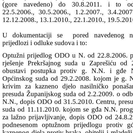
(gore navedeno) do 30.8.2011. i to od
22.5.2006., 30.5.2006., 1.2.2007., 3.4.2007
12.12.2008., 13.1.2010., 22.1.2010., 19.5.201
U dokumentaciji se pored navedenog na
prijedlozi i odluke sudova i to:
Optužni prijedlog ODO u N. od 22.8.2006. p
rješenje Prekršajnog suda u Zaprešiću od 
obustavi postupka protiv g. N.N. i gđe 
Općinskog suda od 29.2.2008. kojom je g. N
krivim za kazneno djelo nasilničko ponašan
presuda Županijskog suda od 2.2.2009. o odbi
N.N., dopis ODO od 31.5.2010. Centru, pres
suda od 11.11.2010. kojom se gđa N.N. prog
za lažno prijavljivanje, dopis ODO od 24.8.
podnesenom optužnom prijedlogu protiv g
kaznenog djela protiv braka, obitelji i mladeži