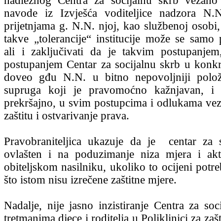
nadležnog Centra za socijalnu skrb vezano 
navode iz Izvješća voditeljice nadzora N.N
prijetnjama g. N.N. njoj, kao službenoj osobi,
takve „tolerancije“ institucije može se samo p
ali i zaključivati da je takvim postupanje
postupanjem Centar za socijalnu skrb u konk
doveo gđu N.N. u bitno nepovoljniji polo
supruga koji je pravomoćno kažnjavan, i
prekršajno, u svim postupcima i odlukama ve
zaštitu i ostvarivanje prava.
Pravobraniteljica ukazuje da je centar za 
ovlašten i na poduzimanje niza mjera i akt
obiteljskom nasilniku, ukoliko to ocijeni potr
što istom nisu izrečene zaštitne mjere.
Nadalje, nije jasno inzistiranje Centra za soc
tretmanima djece i roditelja u Poliklinici za zašt