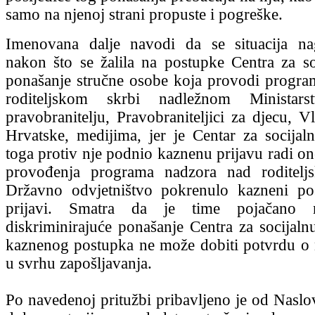
samo na njenoj strani propuste i pogreške.
Imenovana dalje navodi da se situacija na
nakon što se žalila na postupke Centra za so
ponašanje stručne osobe koja provodi progr
roditeljskom skrbi nadležnom Ministar
pravobranitelju, Pravobraniteljici za djecu, V
Hrvatske, medijima, jer je Centar za socija
toga protiv nje podnio kaznenu prijavu radi 
provođenja programa nadzora nad roditelj
Državno odvjetništvo pokrenulo kazneni po
prijavi. Smatra da je time pojačano 
diskriminirajuće ponašanje Centra za socijaln
kaznenog postupka ne može dobiti potvrdu o
u svrhu zapošljavanja.
Po navedenoj pritužbi pribavljeno je od Naslov