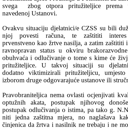
svega zbog otpora pritužiteljice prema 
navedenoj Ustanovi.
Ovakvu situaciju djelatnici/e CZSS su bili duž
njoj povesti računa, te zaštititi interes 
prvenstveno kao žrtve nasilja, a zatim zaštititi 
ravnopravan status u okviru brakorazvodne
obuhvaća i odlučivanje o tome s kime će živjet
pritužiteljice. U takvoj situaciji su djela
dodatno viktimizirali pritužiteljicu, umjesto
izborom druge odgovarajuće ustanove ili struč
Pravobraniteljica nema ovlasti ocjenjivati kval
optužnih akata, postupak njihovog donoše
postupak odlučivanja o istima, pa tako g. N.N.
niti jedna zaštitna mjera, no naglašava ka
činjenica da žrtva i nasilnik ne trebaju i ne m