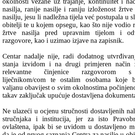
okolnosti vezane uz trajanje, kontinuitet i na
nasilja, ranije nasilje i raniju izloženost žrtve
nasilju, jesu li nadležna tijela već postupala u s
obitelji te u kojem opsegu, kao što nije vodio r
žrtve nasilja pred upravnim tijelom i o
razgovore, kao i uzimao izjave na zapisnik.
Centar nadalje nije, radi dodatnog utvrđivan
stanja izvidom i na drugi primjeren način 
relevantne činjenice razgovorom s 
liječnikom/com te ostalim osobama koje 
valjanu obavijest o svim okolnostima počinjeno
takav zaključak upućuje dostavljena dokumenta
Ne ulazeći u ocjenu stručnosti dostavljenih nal
stručnjaka i institucija, jer za isto Pravobra
ovlaštena, ipak bi se uvidom u dostavljeno mo
da je od prvog saznanja Centra za nasilje u obi