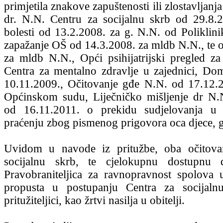
primjetila znakove zapuštenosti ili zlostavljanja
dr. N.N. Centru za socijalnu skrb od 29.8.2
bolesti od 13.2.2008. za g. N.N. od Poliklin
zapažanje OŠ od 14.3.2008. za mldb N.N., te 
za mldb N.N., Opći psihijatrijski pregled 
Centra za mentalno zdravlje u zajednici, Do
10.11.2009., Očitovanje gđe N.N. od 17.12.
Općinskom sudu, Liječničko mišljenje dr N.N.
od 16.11.2011. o prekidu sudjelovanja u
praćenju zbog pismenog prigovora oca djece, 
Uvidom u navode iz pritužbe, oba očitova
socijalnu skrb, te cjelokupnu dostupnu 
Pravobraniteljica za ravnopravnost spolova u
propusta u postupanju Centra za socijal
pritužiteljici, kao žrtvi nasilja u obitelji.