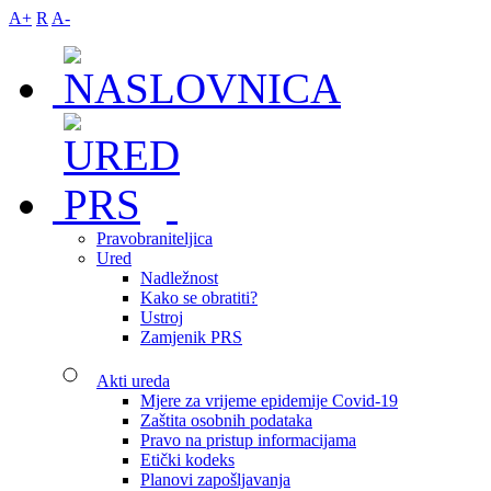
A+
R
A-
Pravobraniteljica
Ured
Nadležnost
Kako se obratiti?
Ustroj
Zamjenik PRS
Akti ureda
Mjere za vrijeme epidemije Covid-19
Zaštita osobnih podataka
Pravo na pristup informacijama
Etički kodeks
Planovi zapošljavanja