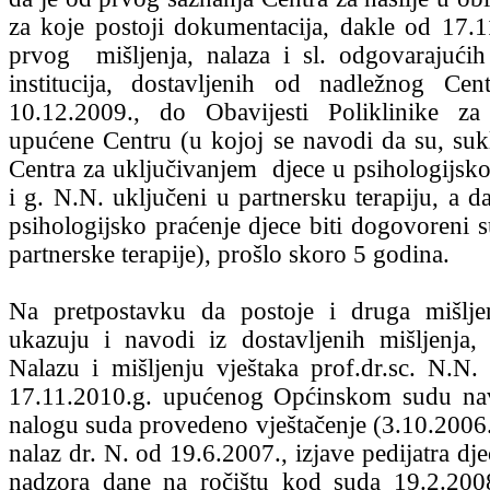
za koje postoji dokumentacija, dakle od 17.
prvog mišljenja, nalaza i sl. odgovarajućih 
institucija, dostavljenih od nadležnog Cen
10.12.2009., do Obavijesti Poliklinike za 
upućene Centru (u kojoj se navodi da su, su
Centra za uključivanjem djece u psihologijsko
i g. N.N. uključeni u partnersku terapiju, a d
psihologijsko praćenje djece biti dogovoreni s
partnerske terapije), prošlo skoro 5 godina.
Na pretpostavku da postoje i druga mišljen
ukazuju i navodi iz dostavljenih mišljenja
Nalazu i mišljenju vještaka prof.dr.sc. N.N.
17.11.2010.g. upućenog Općinskom sudu na
nalogu suda provedeno vještačenje (3.10.2006.
nalaz dr. N. od 19.6.2007., izjave pedijatra djec
nadzora dane na ročištu kod suda 19.2.2008