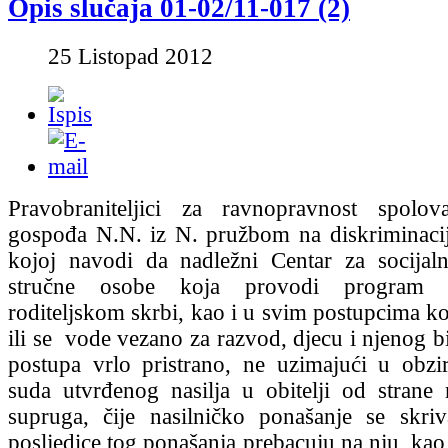
Opis slučaja 01-02/11-017 (2)
25 Listopad 2012
Pravobraniteljici za ravnopravnost spolov
gospođa N.N. iz N. pružbom na diskriminaci
kojoj navodi da nadležni Centar za socijal
stručne osobe koja provodi program 
roditeljskom skrbi, kao i u svim postupcima koj
ili se vode vezano za razvod, djecu i njenog b
postupa vrlo pristrano, ne uzimajući u obzi
suda utvrđenog nasilja u obitelji od strane
supruga, čije nasilničko ponašanje se skriv
posljedice tog ponašanja prebacuju na nju, kao