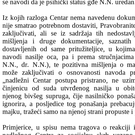
se navodi da je psihički status gđe N.N. uredan
Iz kojih razloga Centar nema navedenu dokumen
nije smatrao potrebnom dostaviti, Pravobranit
zaključivati, ali se iz sadržaja tih nedostavl
mišljenja i druge dokumentacije, saznatih 
dostavljenih od same pritužiteljice, u kojim
navodi nasilje oca, pa i prema stručnjacima
N.N., dr. N.N.), te pozitivna mišljenja o ma
može zaključivati o osnovanosti navoda pri
„nadležni Centar postupa pristrano, ne uzi
činjenicu od suda utvrđenog nasilja u obit
njenog bivšeg supruga, čije nasilničko ponaša
ignorira, a posljedice tog ponašanja prebacu
majku, tražeći samo na njenoj strani propuste i
Primjerice, u spisu nema tragova o reakciji