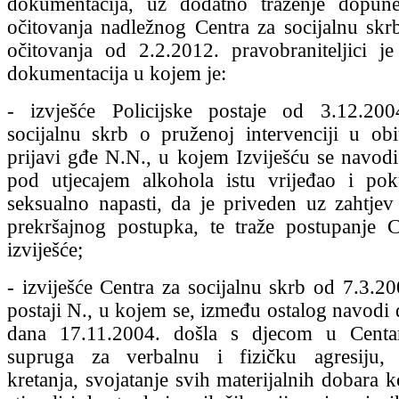
dokumentacija, uz dodatno traženje dopun
očitovanja nadležnog Centra za socijalnu skr
očitovanja od 2.2.2012. pravobraniteljici je
dokumentacija u kojem je:
- izvješće Policijske postaje od 3.12.20
socijalnu skrb o pruženoj intervenciji u obi
prijavi gđe N.N., u kojem Izviješću se navodi
pod utjecajem alkohola istu vrijeđao i pok
seksualno napasti, da je priveden uz zahtjev
prekršajnog postupka, te traže postupanje 
izviješće;
- izviješće Centra za socijalnu skrb od 7.3.20
postaji N., u kojem se, između ostalog navodi 
dana 17.11.2004. došla s djecom u Centar 
supruga za verbalnu i fizičku agresiju, 
kretanja, svojatanje svih materijalnih dobara 