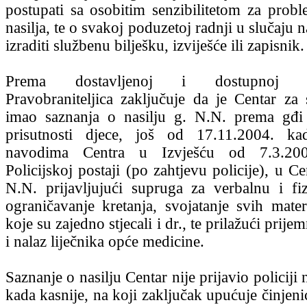
postupati sa osobitim senzibilitetom za probl
nasilja, te o svakoj poduzetoj radnji u slučaju na
izraditi službenu bilješku, izviješće ili zapisnik.
Prema dostavljenoj i dostupnoj do
Pravobraniteljica zaključuje da je Centar za 
imao saznanja o nasilju g. N.N. prema gđi
prisutnosti djece, još od 17.11.2004. k
navodima Centra u Izvješću od 7.3.20
Policijskoj postaji (po zahtjevu policije), u C
N.N. prijavljujući supruga za verbalnu i fiz
ograničavanje kretanja, svojatanje svih mater
koje su zajedno stjecali i dr., te prilažući prij
i nalaz liječnika opće medicine.
Saznanje o nasilju Centar nije prijavio policiji n
kada kasnije, na koji zaključak upućuje činjen