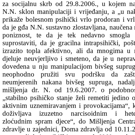
za socijalnu skrb od 29.8.2006., u kojem n
N.N. sklon manipulaciji i vrijeđanju, a „u n
prikaže bolesnom psihički vrlo prodoran i vrl
da je gđa N.N. sustavno zlostavljana, naučena 
poniznost, te da je tek nedavno smogla
suprostaviti, da je gracilna intrapsihički, po
izrazito topla afektivno, ali da mnogima u
djeluje neuvjerljivo i smeteno, da je u neprav
dovedena u nju manipulacijom bivšeg supruga
neophodno pružiti svu podršku da zašt
neumjerenih nakana bivšeg supruga, nadalj
mišljenja dr. N. od 19.6.2007. o podobnos
„stabilno psihičko stanje želi remetiti jedino
aktivnim uznemiravanjem i provokacijama“, k
doživljava izuzetno narcisoidnim i hete
zloćudnim spram djece“, do Mišljenja Centr
zdravlje u zajednici, Doma zdravlja od 10.11.