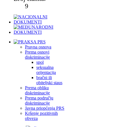
9
Pravna osnova
Prema osnovi
diskriminacije
spol
seksualna
orijentacija
bračni ili
obiteljski staus
Prema obliku
diskriminacije
Prema području
diskriminacije
Javna priopćenja PRS
Kršenje pozitivnih
obveza