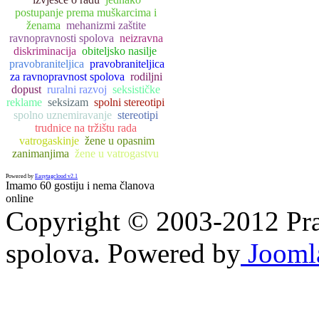
postupanje prema muškarcima i
ženama
mehanizmi zaštite
ravnopravnosti spolova
neizravna
diskriminacija
obiteljsko nasilje
pravobraniteljica
pravobraniteljica
za ravnopravnost spolova
rodiljni
dopust
ruralni razvoj
seksističke
reklame
seksizam
spolni stereotipi
spolno uznemiravanje
stereotipi
trudnice na tržištu rada
vatrogaskinje
žene u opasnim
zanimanjima
žene u vatrogastvu
Powered by
Easytagcloud v2.1
Imamo 60 gostiju i nema članova
online
Copyright © 2003-2012 Prav
spolova. Powered by
Jooml