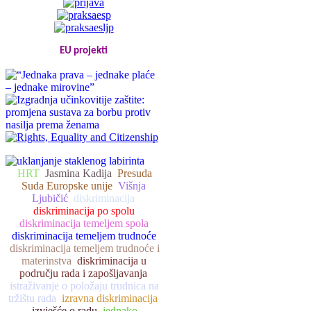
EU projekti
HRT
Jasmina Kadija
Presuda
Suda Europske unije
Višnja
Ljubičić
diskriminacija
diskriminacija po spolu
diskriminacija temeljem spola
diskriminacija temeljem trudnoće
diskriminacija temeljem trudnoće i
materinstva
diskriminacija u
području rada i zapošljavanja
istraživanje o položaju trudnica na
tržištu rada
izravna diskriminacija
izvješće o radu
jednako