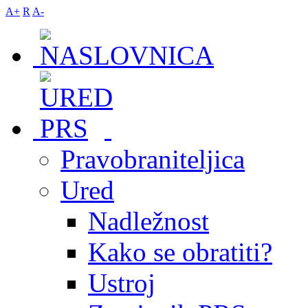
A+
R
A-
Pravobraniteljica
Ured
Nadležnost
Kako se obratiti?
Ustroj