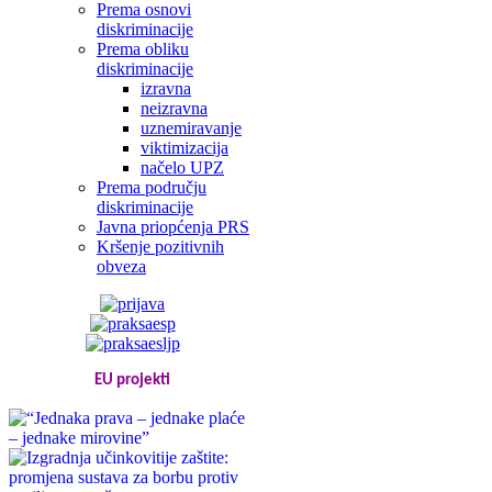
Prema osnovi
diskriminacije
Prema obliku
diskriminacije
izravna
neizravna
uznemiravanje
viktimizacija
načelo UPZ
Prema području
diskriminacije
Javna priopćenja PRS
Kršenje pozitivnih
obveza
EU projekti