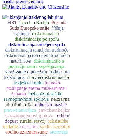
HRT
Jasmina Kadija
Presuda
Suda Europske unije
Višnja
Ljubičić
diskriminacija
diskriminacija po spolu
diskriminacija temeljem spola
diskriminacija temeljem trudnoće
diskriminacija temeljem trudnoće i
materinstva
diskriminacija u
području rada i zapošljavanja
istraživanje o položaju trudnica na
tržištu rada
izravna diskriminacija
izvješće o radu
jednako
postupanje prema muškarcima i
ženama
mehanizmi zaštite
ravnopravnosti spolova
neizravna
diskriminacija
obiteljsko nasilje
pravobraniteljica
pravobraniteljica
za ravnopravnost spolova
rodiljni
dopust
ruralni razvoj
seksističke
reklame
seksizam
spolni stereotipi
spolno uznemiravanje
stereotipi