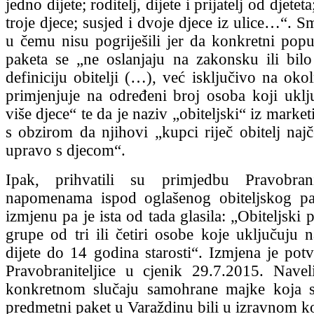
jedno dijete; roditelj, dijete i prijatelj od djeteta
troje djece; susjed i dvoje djece iz ulice…“. Sm
u čemu nisu pogriješili jer da konkretni popus
paketa se „ne oslanjaju na zakonsku ili bi
definiciju obitelji (…), već isključivo na okol
primjenjuje na određeni broj osoba koji uklju
više djece“ te da je naziv „obiteljski“ iz market
s obzirom da njihovi „kupci riječ obitelj naj
upravo s djecom“.
Ipak, prihvatili su primjedbu Pravobran
napomenama ispod oglašenog obiteljskog pak
izmjenu pa je ista od tada glasila: „Obiteljski p
grupe od tri ili četiri osobe koje uključuju 
dijete do 14 godina starosti“. Izmjena je po
Pravobraniteljice u cjenik 29.7.2015. Nave
konkretnom slučaju samohrane majke koja se
predmetni paket u Varaždinu bili u izravnom k