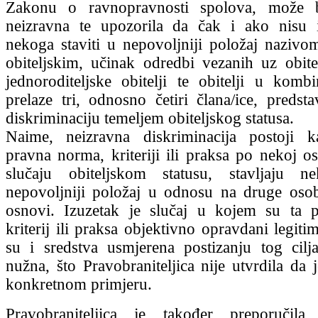
Zakonu o ravnopravnosti spolova, može b
neizravna te upozorila da čak i ako nisu 
nekoga staviti u nepovoljniji položaj naziv
obiteljskim, učinak odredbi vezanih uz obite
jednoroditeljske obitelji te obitelji u komb
prelaze tri, odnosno četiri člana/ice, predsta
diskriminaciju temeljem obiteljskog statusa.
Naime, neizravna diskriminacija postoji k
pravna norma, kriteriji ili praksa po nekoj 
slučaju obiteljskom statusu, stavljaju 
nepovoljniji položaj u odnosu na druge osob
osnovi. Izuzetak je slučaj u kojem su ta 
kriterij ili praksa objektivno opravdani legit
su i sredstva usmjerena postizanju tog cilj
nužna, što Pravobraniteljica nije utvrdila da 
konkretnom primjeru.
Pravobraniteljica je također preporučil