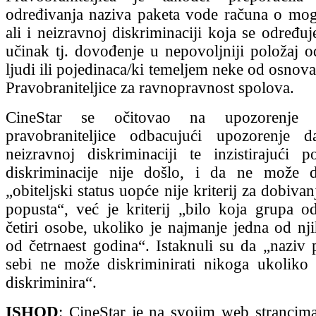
određivanja naziva paketa vode računa o mog
ali i neizravnoj diskriminaciji koja se određu
učinak tj. dovođenje u nepovoljniji položaj 
ljudi ili pojedinaca/ki temeljem neke od osnova
Pravobraniteljice za ravnopravnost spolova.
CineStar se očitovao na upozorenje 
pravobraniteljice odbacujući upozorenje
neizravnoj diskriminaciji te inzistirajući
diskriminacije nije došlo, i da ne može d
„obiteljski status uopće nije kriterij za dobiv
popusta“, već je kriterij „bilo koja grupa o
četiri osobe, ukoliko je najmanje jedna od nji
od četrnaest godina“. Istaknuli su da „naziv
sebi ne može diskriminirati nikoga ukoliko
diskriminira“.
ISHOD
: CineStar je na svojim web strancima