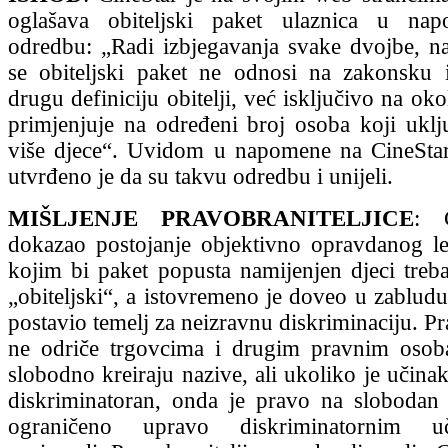
oglašava obiteljski paket ulaznica u na
odredbu: „Radi izbjegavanja svake dvojbe, 
se obiteljski paket ne odnosi na zakonsku 
drugu definiciju obitelji, već isključivo na okol
primjenjuje na određeni broj osoba koji uklju
više djece“. Uvidom u napomene na CineStar
utvrđeno je da su takvu odredbu i unijeli.
MIŠLJENJE PRAVOBRANITELJICE
: C
dokazao postojanje objektivno opravdanog le
kojim bi paket popusta namijenjen djeci treba
„obiteljski“, a istovremeno je doveo u zabludu
postavio temelj za neizravnu diskriminaciju. Pr
ne odriče trgovcima i drugim pravnim oso
slobodno kreiraju nazive, ali ukoliko je učina
diskriminatoran, onda je pravo na slobodan
ograničeno upravo diskriminatornim u