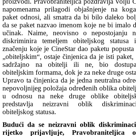
proizvodi. Pravobraniteljica pozdravlja volju 
napomenama prilagodi objašnjenje na koga 
paket odnosi, ali smatra da bi bilo daleko bol
da se paket nazvao imenom koje ne bi imalo d
učinak. Naime, neovisno o nepostojanju 
diskriminira temeljem obiteljskog statusa
značenju koje je CineStar dao paketu popusta 
„obiteljskim“, ostaje činjenica da je isti paket
sadržajno na obitelji ili ne, bio dostu
obiteljskim formama, dok je za neke druge ost
Upravo ta činjenica da je jedna neutralna odr
nepovoljnijeg položaja određenih oblika obitel
u odnosu na neke druge oblike obiteljsk
predstavlja neizravni oblik diskriminac
obiteljskog statusa.
Budući da se neizravni oblik diskriminaci
rijetko prijavljuje, Pravobraniteljica 