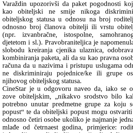
Varaždin upozorivši da paket pogodnosti koj
kao obiteljski ne smije nikoga diskrimini
obiteljskog statusa u odnosu na broj roditelj
odnosno broj članova obitelji ili vrstu obitel
(npr. izvanbračne, istospolne, samohrano
djetetom i sl.). Pravobraniteljica je napomenul
slobodu kreiranja cjenika ulaznica, odobrav
kombiniranja paketa, ali da su kao pravna osob
računa da u nazivima i pristupu uslugama od
ne diskriminiraju pojednice/ke ili grupe o
njihovog obiteljskog statusa.
CineStar je u odgovoru naveo da, iako se ob
zove obiteljskim, „nikakvo srodstvo bilo ka
potrebno unutar predmetne grupe za koju se
popust“ te da obiteljski popust mogu ostvariti 
odnosno četiri osobe ukoliko je najmanje jedna
mlađe od četrnaest godina, primjerice: roditel