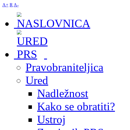
A+
R
A-
Pravobraniteljica
Ured
Nadležnost
Kako se obratiti?
Ustroj