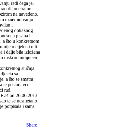
anju radi čega je,
irao dijametralno
Obzirom na navedeno,
nom uznemiravanju
vilan i
vedenog dokaznog
donesena pisana i
o, a što u konkretnom
nije u cijelosti niti
a i dalje bila izložena
no diskriminirajućem
 konkretnog slučaja
djeteta sa
je, a što se smatra
ca je poslodavcu
i rad.
 R.P. od 26.06.2013.
osao te se nesmetano
je potpisala i sama
Share