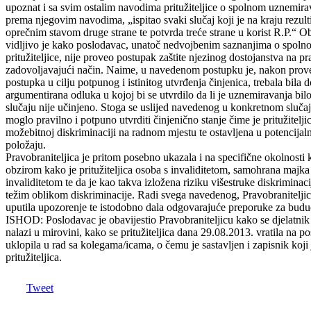
upoznat i sa svim ostalim navodima pritužiteljice o spolnom uznemirav
prema njegovim navodima, „ispitao svaki slučaj koji je na kraju rezult
oprečnim stavom druge strane te potvrda treće strane u korist R.P.“ 
vidljivo je kako poslodavac, unatoč nedvojbenim saznanjima o spol
pritužiteljice, nije proveo postupak zaštite njezinog dostojanstva na pra
zadovoljavajući način. Naime, u navedenom postupku je, nakon pro
postupka u cilju potpunog i istinitog utvrđenja činjenica, trebala bila 
argumentirana odluka u kojoj bi se utvrdilo da li je uznemiravanja bil
slučaju nije učinjeno. Stoga se uslijed navedenog u konkretnom slučaju 
moglo pravilno i potpuno utvrditi činjenično stanje čime je pritužiteljic
možebitnoj diskriminaciji na radnom mjestu te ostavljena u potencijal
položaju.
Pravobraniteljica je pritom posebno ukazala i na specifične okolnosti
obzirom kako je pritužiteljica osoba s invaliditetom, samohrana majka 
invaliditetom te da je kao takva izložena riziku višestruke diskriminaci
težim oblikom diskriminacije. Radi svega navedenog, Pravobranitelji
uputila upozorenje te istodobno dala odgovarajuće preporuke za buduć
ISHOD: Poslodavac je obavijestio Pravobraniteljicu kako se djelatnik
nalazi u mirovini, kako se pritužiteljica dana 29.08.2013. vratila na p
uklopila u rad sa kolegama/icama, o čemu je sastavljen i zapisnik koji 
pritužiteljica.
Tweet