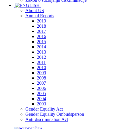
Zakon o suzbijanju diskriminacije
About US
Annual Reports
2019
2018
2017
2016
2015
2014
2013
2012
2011
2010
2009
2008
2007
2006
2005
2004
2003
Gender Equality Act
Gender Equality Ombudsperson
Anti-discrimination Act