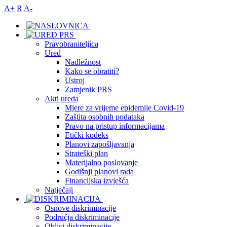
A+
R
A-
Pravobraniteljica
Ured
Nadležnost
Kako se obratiti?
Ustroj
Zamjenik PRS
Akti ureda
Mjere za vrijeme epidemije Covid-19
Zaštita osobnih podataka
Pravo na pristup informacijama
Etički kodeks
Planovi zapošljavanja
Strateški plan
Materijalno poslovanje
Godišnji planovi rada
Financijska izvješća
Natječaji
Osnove diskriminacije
Područja diskriminacije
Oblici diskriminacije