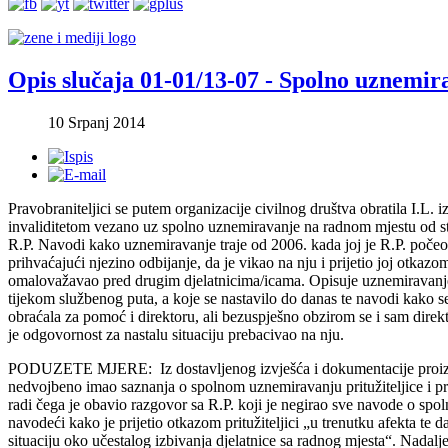
Opis slučaja 01-01/13-07 - Spolno uznemir
10 Srpanj 2014
Pravobraniteljici se putem organizacije civilnog društva obratila I.L. iz
invaliditetom vezano uz spolno uznemiravanje na radnom mjestu od 
R.P. Navodi kako uznemiravanje traje od 2006. kada joj je R.P. počeo
prihvaćajući njezino odbijanje, da je vikao na nju i prijetio joj otkazom
omalovažavao pred drugim djelatnicima/icama. Opisuje uznemiravanje
tijekom službenog puta, a koje se nastavilo do danas te navodi kako 
obraćala za pomoć i direktoru, ali bezuspješno obzirom se i sam direkt
je odgovornost za nastalu situaciju prebacivao na nju.
PODUZETE MJERE: Iz dostavljenog izvješća i dokumentacije proizla
nedvojbeno imao saznanja o spolnom uznemiravanju pritužiteljice i p
radi čega je obavio razgovor sa R.P. koji je negirao sve navode o sp
navodeći kako je prijetio otkazom pritužiteljici „u trenutku afekta te d
situaciju oko učestalog izbivanja djelatnice sa radnog mjesta“. Nadalje