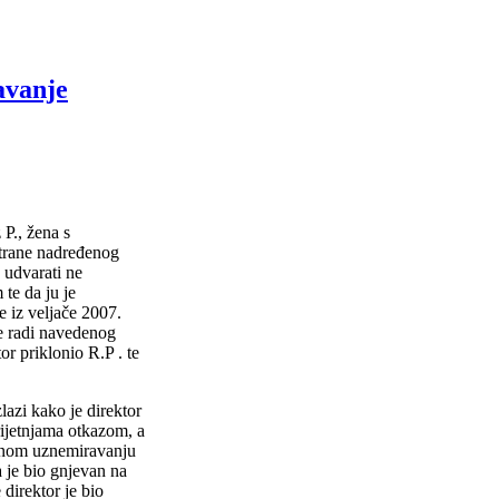
avanje
 P., žena s
strane nadređenog
 udvarati ne
 te da ju je
 iz veljače 2007.
se radi navedenog
or priklonio R.P . te
zi kako je direktor
rijetnjama otkazom, a
olnom uznemiravanju
a je bio gnjevan na
 direktor je bio