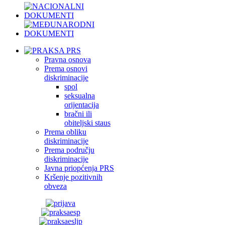
Pravna osnova
Prema osnovi
diskriminacije
spol
seksualna
orijentacija
bračni ili
obiteljski staus
Prema obliku
diskriminacije
Prema području
diskriminacije
Javna priopćenja PRS
Kršenje pozitivnih
obveza