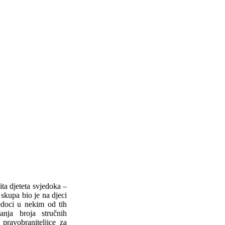
ita djeteta svjedoka –
skupa bio je na djeci
jedoci u nekim od tih
nja broja stručnih
 pravobraniteljice za