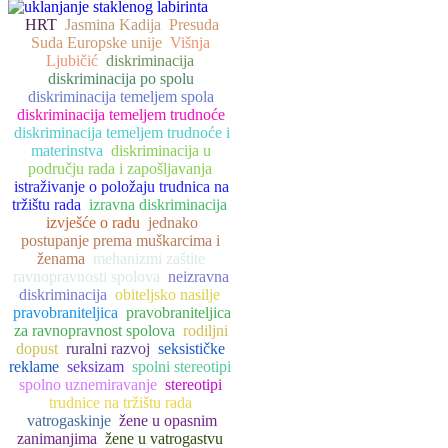
HRT
Jasmina Kadija
Presuda
Suda Europske unije
Višnja
Ljubičić
diskriminacija
diskriminacija po spolu
diskriminacija temeljem spola
diskriminacija temeljem trudnoće
diskriminacija temeljem trudnoće i
materinstva
diskriminacija u
području rada i zapošljavanja
istraživanje o položaju trudnica na
tržištu rada
izravna diskriminacija
izvješće o radu
jednako
postupanje prema muškarcima i
ženama
mehanizmi zaštite
ravnopravnosti spolova
neizravna
diskriminacija
obiteljsko nasilje
pravobraniteljica
pravobraniteljica
za ravnopravnost spolova
rodiljni
dopust
ruralni razvoj
seksističke
reklame
seksizam
spolni stereotipi
spolno uznemiravanje
stereotipi
trudnice na tržištu rada
vatrogaskinje
žene u opasnim
zanimanjima
žene u vatrogastvu