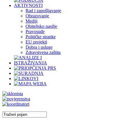
Rad i zapošljavanje
Obrazovanje
Mediji
Obiteljsko nasilje
Pravosuđe
Političke stranke
EU projekti
Dobra i usluge
Zdravstvena zaštita