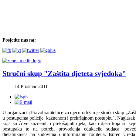
Posjetite nas na:
Stručni skup "Zaštita djeteta svjedoka"
14 Prosinac 2011
U organizaciji Pravobraniteljice za djecu održan je stručni skup „Zašt
u postupcima policije, kaznenom i prekršajnom postupku". Naglasak 
koja su žrtve kaznenih i prekršajnih djela, kao i djeci koja su sv
postupaka te na potrebi provođenja edukacije sudaca, poveća
djelatnika/ica na sudovima i informiranju roditelja. Ispred Ureda