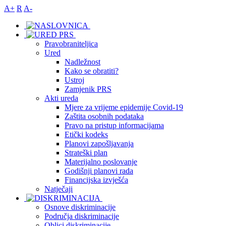
A+
R
A-
Pravobraniteljica
Ured
Nadležnost
Kako se obratiti?
Ustroj
Zamjenik PRS
Akti ureda
Mjere za vrijeme epidemije Covid-19
Zaštita osobnih podataka
Pravo na pristup informacijama
Etički kodeks
Planovi zapošljavanja
Strateški plan
Materijalno poslovanje
Godišnji planovi rada
Financijska izvješća
Natječaji
Osnove diskriminacije
Područja diskriminacije
Oblici diskriminacije