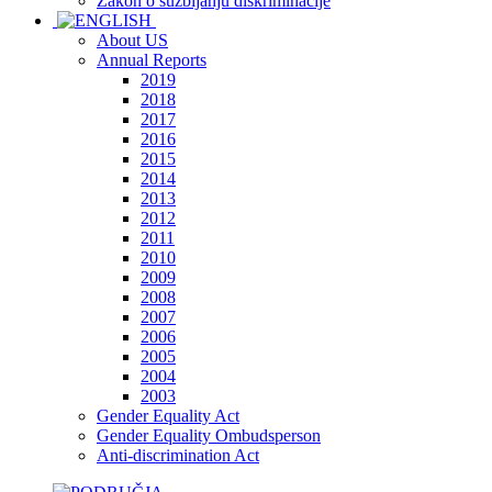
Zakon o suzbijanju diskriminacije
About US
Annual Reports
2019
2018
2017
2016
2015
2014
2013
2012
2011
2010
2009
2008
2007
2006
2005
2004
2003
Gender Equality Act
Gender Equality Ombudsperson
Anti-discrimination Act