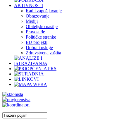
Rad i zapošljavanje
Obrazovanje
Mediji
Obiteljsko nasilje
Pravosuđe
Političke stranke
EU projekti
Dobra i usluge
Zdravstvena zaštita