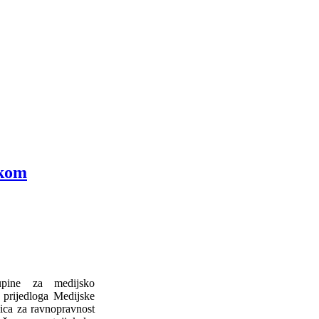
skom
upine za medijsko
 prijedloga Medijske
jica za ravnopravnost