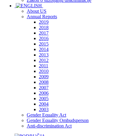
Zakon o suzbijanju diskriminacije
About US
Annual Reports
2019
2018
2017
2016
2015
2014
2013
2012
2011
2010
2009
2008
2007
2006
2005
2004
2003
Gender Equality Act
Gender Equality Ombudsperson
Anti-discrimination Act