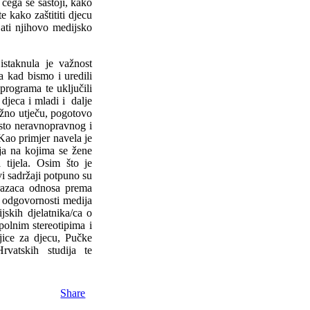
čega se sastoji, kako
e kako zaštititi djecu
jati njihovo medijsko
istaknula je važnost
a kad bismo i uredili
programa te uključili
 djeca i mladi i dalje
ažno utječu, pogotovo
esto neravnopravnog i
ao primjer navela je
ija na kojima se žene
 tijela. Osim što je
i sadržaji potpuno su
brazaca odnosa prema
 odgovornosti medija
skih djelatnika/ca o
polnim stereotipima i
jice za djecu, Pučke
Hrvatskih studija te
Share