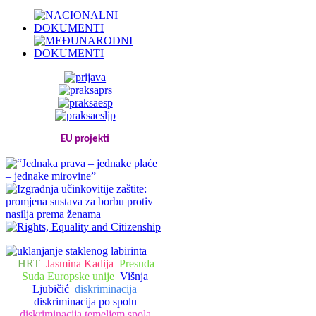
EU projekti
HRT
Jasmina Kadija
Presuda
Suda Europske unije
Višnja
Ljubičić
diskriminacija
diskriminacija po spolu
diskriminacija temeljem spola