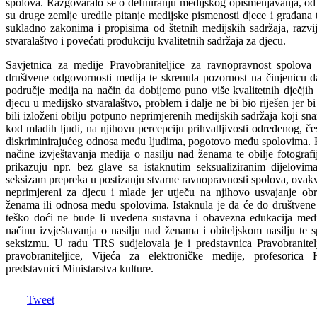
spolova. Razgovaralo se o definiranju medijskog opismenjavanja, od 
su druge zemlje uredile pitanje medijske pismenosti djece i građana t
sukladno zakonima i propisima od štetnih medijskih sadržaja, razvi
stvaralaštvo i povećati produkciju kvalitetnih sadržaja za djecu.
Savjetnica za medije Pravobraniteljice za ravnopravnost spolova 
društvene odgovornosti medija te skrenula pozornost na činjenicu d
područje medija na način da dobijemo puno više kvalitetnih dječjih 
djecu u medijsko stvaralaštvo, problem i dalje ne bi bio riješen jer bi
bili izloženi obilju potpuno neprimjerenih medijskih sadržaja koji sn
kod mladih ljudi, na njihovu percepciju prihvatljivosti određenog, č
diskriminirajućeg odnosa među ljudima, pogotovo među spolovima. K
načine izvještavanja medija o nasilju nad ženama te obilje fotograf
prikazuju npr. bez glave sa istaknutim seksualiziranim dijelovima
seksizam prepreka u postizanju stvarne ravnopravnosti spolova, ovakv
neprimjereni za djecu i mlade jer utječu na njihovo usvajanje o
ženama ili odnosa među spolovima. Istaknula je da će do društvene
teško doći ne bude li uvedena sustavna i obavezna edukacija medij
načinu izvještavanja o nasilju nad ženama i obiteljskom nasilju te s
seksizmu. U radu TRS sudjelovala je i predstavnica Pravobranitel
pravobraniteljice, Vijeća za elektroničke medije, profesorica 
predstavnici Ministarstva kulture.
Tweet