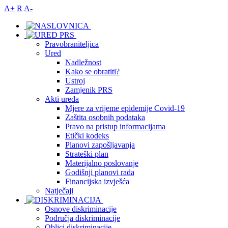
A+
R
A-
Pravobraniteljica
Ured
Nadležnost
Kako se obratiti?
Ustroj
Zamjenik PRS
Akti ureda
Mjere za vrijeme epidemije Covid-19
Zaštita osobnih podataka
Pravo na pristup informacijama
Etički kodeks
Planovi zapošljavanja
Strateški plan
Materijalno poslovanje
Godišnji planovi rada
Financijska izvješća
Natječaji
Osnove diskriminacije
Područja diskriminacije
Oblici diskriminacije