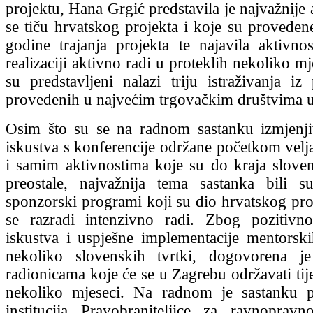
projektu, Hana Grgić predstavila je najvažnije 
se tiču hrvatskog projekta i koje su proveden
godine trajanja projekta te najavila aktivnos
realizaciji aktivno radi u proteklih nekoliko m
su predstavljeni nalazi triju istraživanja iz
provedenih u najvećim trgovačkim društvima u
Osim što su se na radnom sastanku izmjenji
iskustva s konferencije održane početkom velja
i samim aktivnostima koje su do kraja slove
preostale, najvažnija tema sastanka bili s
sponzorski programi koji su dio hrvatskog proj
se razradi intenzivno radi. Zbog pozitivn
iskustva i uspješne implementacije mentors
nekoliko slovenskih tvrtki, dogovorena j
radionicama koje će se u Zagrebu održavati tij
nekoliko mjeseci. Na radnom je sastanku pr
institucija Pravobraniteljice za ravnoprav