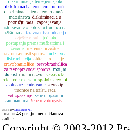
diskriminacija temeljem spola
diskriminacija temeljem trudnoće
diskriminacija temeljem trudnoće i
materinstva
diskriminacija u
području rada i zapošljavanja
istraživanje o položaju trudnica na
tržištu rada
izravna diskriminacija
izvješće o radu
jednako
postupanje prema muškarcima i
ženama
mehanizmi zaštite
ravnopravnosti spolova
neizravna
diskriminacija
obiteljsko nasilje
pravobraniteljica
pravobraniteljica
za ravnopravnost spolova
rodiljni
dopust
ruralni razvoj
seksističke
reklame
seksizam
spolni stereotipi
spolno uznemiravanje
stereotipi
trudnice na tržištu rada
vatrogaskinje
žene u opasnim
zanimanjima
žene u vatrogastvu
Powered by
Easytagcloud v2.1
Imamo 43 gostiju i nema članova
online
Copyright © 2003-2012 Prav