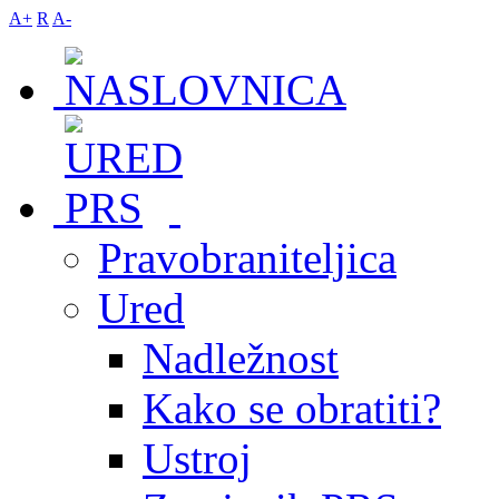
A+
R
A-
Pravobraniteljica
Ured
Nadležnost
Kako se obratiti?
Ustroj