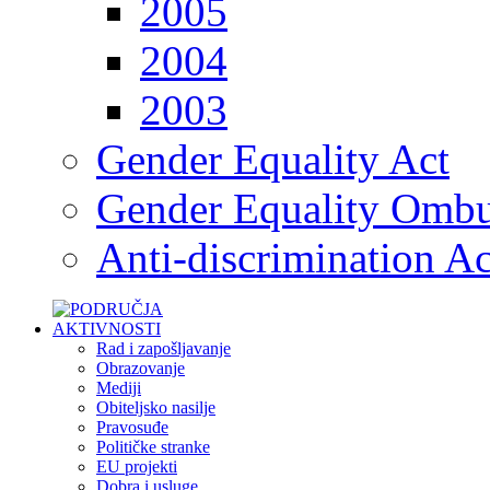
2005
2004
2003
Gender Equality Act
Gender Equality Omb
Anti-discrimination Ac
Rad i zapošljavanje
Obrazovanje
Mediji
Obiteljsko nasilje
Pravosuđe
Političke stranke
EU projekti
Dobra i usluge