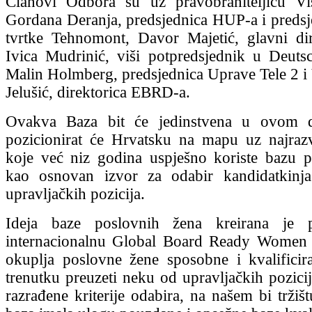
Članovi Odbora su uz pravobraniteljicu Viš
Gordana Deranja, predsjednica HUP-a i preds
tvrtke Tehnomont, Davor Majetić, glavni di
Ivica Mudrinić, viši potpredsjednik u Deut
Malin Holmberg, predsjednica Uprave Tele 2 i
Jelušić, direktorica EBRD-a.
Ovakva Baza bit će jedinstvena u ovom di
pozicionirat će Hrvatsku na mapu uz najrazv
koje već niz godina uspješno koriste bazu 
kao osnovan izvor za odabir kandidatkin
upravljačkih pozicija.
Ideja baze poslovnih žena kreirana je
internacionalnu Global Board Ready Women I
okuplja poslovne žene sposobne i kvalifici
trenutku preuzeti neku od upravljačkih pozicij
razrađene kriterije odabira, na našem bi tržiš