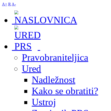
A+
R
A-
Pravobraniteljica
Ured
Nadležnost
Kako se obratiti?
Ustroj