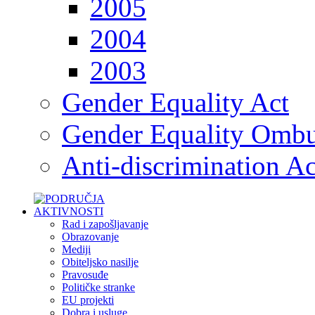
2005
2004
2003
Gender Equality Act
Gender Equality Omb
Anti-discrimination Ac
Rad i zapošljavanje
Obrazovanje
Mediji
Obiteljsko nasilje
Pravosuđe
Političke stranke
EU projekti
Dobra i usluge