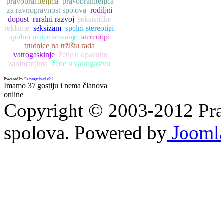
pravobraniteljica
pravobraniteljica
za ravnopravnost spolova
rodiljni
dopust
ruralni razvoj
seksističke
reklame
seksizam
spolni stereotipi
spolno uznemiravanje
stereotipi
trudnice na tržištu rada
vatrogaskinje
žene u opasnim
zanimanjima
žene u vatrogastvu
Powered by
Easytagcloud v2.1
Imamo 37 gostiju i nema članova
online
Copyright © 2003-2012 Prav
spolova. Powered by
Jooml