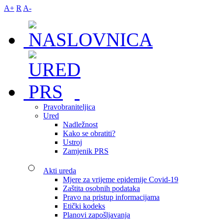
A+
R
A-
Pravobraniteljica
Ured
Nadležnost
Kako se obratiti?
Ustroj
Zamjenik PRS
Akti ureda
Mjere za vrijeme epidemije Covid-19
Zaštita osobnih podataka
Pravo na pristup informacijama
Etički kodeks
Planovi zapošljavanja