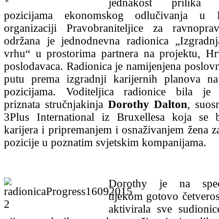
jednakost prilika
pozicijama ekonomskog odlučivanja u 
organizaciji Pravobraniteljice za ravnopra
održana je jednodnevna radionica „Izgradn
vrhu“ u prostorima partnera na projektu, H
poslodavaca. Radionica je namijenjena poslo
putu prema izgradnji karijernih planova na
pozicijama. Voditeljica radionice bila j
priznata stručnjakinja
Dorothy Dalton
, suos
3Plus International iz Bruxellesa koja se 
karijera i pripremanjem i osnaživanjem žena 
pozicije u poznatim svjetskim kompanijama.
Dorothy je na spec
tijekom gotovo četveros
aktivirala sve sudionic