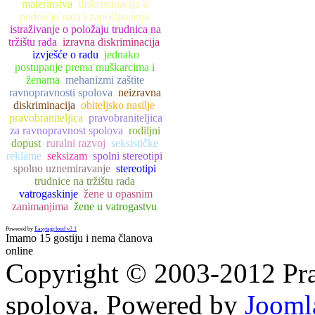
materinstva
diskriminacija u
području rada i zapošljavanja
istraživanje o položaju trudnica na
tržištu rada
izravna diskriminacija
izvješće o radu
jednako
postupanje prema muškarcima i
ženama
mehanizmi zaštite
ravnopravnosti spolova
neizravna
diskriminacija
obiteljsko nasilje
pravobraniteljica
pravobraniteljica
za ravnopravnost spolova
rodiljni
dopust
ruralni razvoj
seksističke
reklame
seksizam
spolni stereotipi
spolno uznemiravanje
stereotipi
trudnice na tržištu rada
vatrogaskinje
žene u opasnim
zanimanjima
žene u vatrogastvu
Powered by
Easytagcloud v2.1
Imamo 15 gostiju i nema članova
online
Copyright © 2003-2012 Prav
spolova. Powered by
Jooml