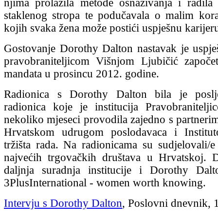
njima prolazila metode osnaživanja i radila
staklenog stropa te podučavala o malim ko
kojih svaka žena može postići uspješnu karijer
Gostovanje Dorothy Dalton nastavak je uspje
pravobraniteljicom Višnjom Ljubičić započe
mandata u prosincu 2012. godine.
Radionica s Dorothy Dalton bila je posl
radionica koje je institucija Pravobranitelji
nekoliko mjeseci provodila zajedno s partnerim
Hrvatskom udrugom poslodavaca i Institu
tržišta rada. Na radionicama su sudjelovali/e 
najvećih trgovačkih društava u Hrvatskoj. 
daljnja suradnja institucije i Dorothy Dal
3PlusInternational - women worth knowing.
Intervju s Dorothy Dalton
, Poslovni dnevnik, 