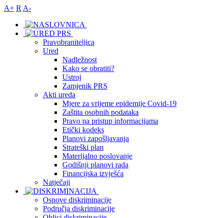
A+
R
A-
Pravobraniteljica
Ured
Nadležnost
Kako se obratiti?
Ustroj
Zamjenik PRS
Akti ureda
Mjere za vrijeme epidemije Covid-19
Zaštita osobnih podataka
Pravo na pristup informacijama
Etički kodeks
Planovi zapošljavanja
Strateški plan
Materijalno poslovanje
Godišnji planovi rada
Financijska izvješća
Natječaji
Osnove diskriminacije
Područja diskriminacije
Oblici diskriminacije