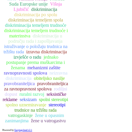
Suda Europske unije
Višnja
Ljubičić
diskriminacija
diskriminacija po spolu
diskriminacija temeljem spola
diskriminacija temeljem trudnoće
diskriminacija temeljem trudnoće i
materinstva
diskriminacija u
području rada i zapošljavanja
istraživanje o položaju trudnica na
tržištu rada
izravna diskriminacija
izvješće o radu
jednako
postupanje prema muškarcima i
ženama
mehanizmi zaštite
ravnopravnosti spolova
neizravna
diskriminacija
obiteljsko nasilje
pravobraniteljica
pravobraniteljica
za ravnopravnost spolova
rodiljni
dopust
ruralni razvoj
seksističke
reklame
seksizam
spolni stereotipi
spolno uznemiravanje
stereotipi
trudnice na tržištu rada
vatrogaskinje
žene u opasnim
zanimanjima
žene u vatrogastvu
Powered by
Easytagcloud v2.1