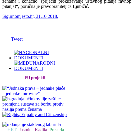
ženama i konačno, spriječiti proklizavanje ustavnog pitanja ravno
pitanja!“, poručila je pravobraniteljica Ljubičić.
Sigurnomjesto.hr, 31.10.2018.
Tweet
EU projekti
HRT
Jasmina Kadija
Presuda