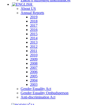
Zakon o suzbijanju diskriminacije
About US
Annual Reports
2019
2018
2017
2016
2015
2014
2013
2012
2011
2010
2009
2008
2007
2006
2005
2004
2003
Gender Equality Act
Gender Equality Ombudsperson
Anti-discrimination Act