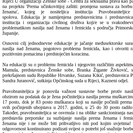
Rijeci
U organizaciji Ženske sobe - Centra za seksualna prava kao pa
na projektu 'Prema učinkovitijoj zaštiti: promjena sustava za borbu
ženama', kojeg je nositeljica institucija Pravobraniteljic
spolova.
Edukacija je namijenjena predstavnicima i predstavnica
institucija i organizacija civilnog društva koji/e se u svakodn
problematikom nasilja nad ženama i femicida s područja Primorsko
županije.
Osnovni cilj jednodnevne edukacije je jačanje međusektorske sura
nasilja nad ženama, pogotovo problema femicida, kao i otvoriti 
pozitivnim pomacima i predstojećim koracima.
Na edukaciji su o problemu femicida i njegovim različitim aspektima
Mamula, predstavnica Ženske sobe, Branka Žigante Živković, 
prekršajnom sudu Republike Hrvatske, Suzana Kikić, predstavnica Po
Sandra Juranović, sutkinja Općinskog suda u Rijeci, Kazneni odjel.
Pravobraniteljica je ponovila važnost sustavne borbe protiv na
obzirom na podatak da je žena počiniteljica nasilja prema muškarcim
17 posto, dok je 83 posto muškaraca koji su nasilje počinili prem
svih počinjenih ubojstava u 2017. godini, u 25 do 30 posto radilo
Također, pravobraniteljica se osvrnula i na oblike sankcioniranja na
predstavila preporuke za suzbijanje nasilja prema ženama i femi
ženama nije i ne može biti prihvatljivo niti pod kojim uvjetim
odgovornost kontinuirano podizati svijest o potrebi još snažnije borb