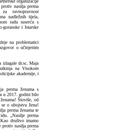
rtnerske organizacije
 protiv nasilja prema
e za ravnopravnost
ma nadležnih tijela,
evnom radu susreću s
-goranske i Istarske
dnje na problematici
razgovor o učinjenim
 izlagale dr.sc. Maja
sutkinja na Visokom
licijske akademije, i
silja prema ženama s
a u 2017. godini bilo
a ženama! Štoviše, od
 se o ubojstvu žena!
silja prema ženama te
cidu. „Nasilje prema
a! Kao društvo imamo
e protiv nasilja prema