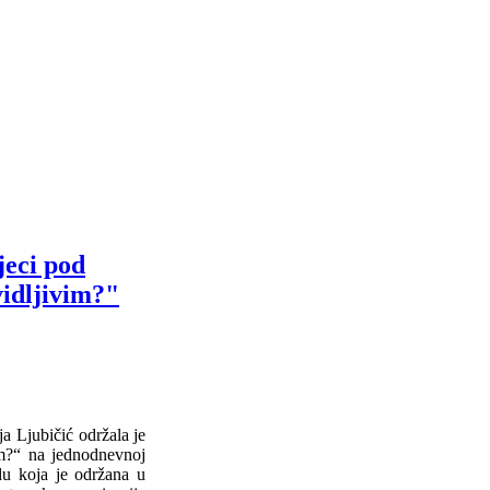
jeci pod
vidljivim?"
a Ljubičić održala je
im?“ na jednodnevnoj
du koja je održana u