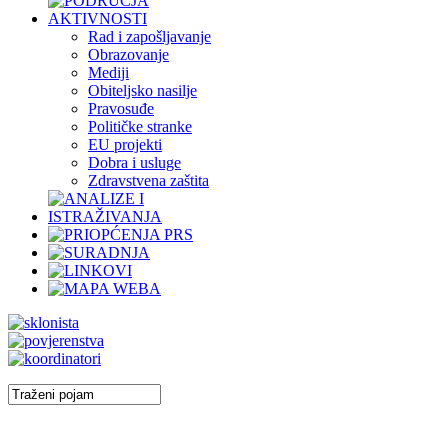
Rad i zapošljavanje
Obrazovanje
Mediji
Obiteljsko nasilje
Pravosuđe
Političke stranke
EU projekti
Dobra i usluge
Zdravstvena zaštita